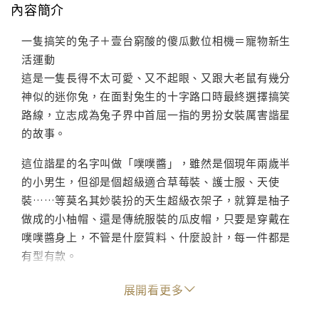
內容簡介
一隻搞笑的兔子＋壹台窮酸的傻瓜數位相機＝寵物新生
活運動
這是一隻長得不太可愛、又不起眼、又跟大老鼠有幾分
神似的迷你兔，在面對兔生的十字路口時最終選擇搞笑
路線，立志成為兔子界中首屈一指的男扮女裝厲害諧星
的故事。
這位諧星的名字叫做「噗噗醬」，雖然是個現年兩歲半
的小男生，但卻是個超級適合草莓裝、護士服、天使
裝……等莫名其妙裝扮的天生超級衣架子，就算是柚子
做成的小柚帽、還是傳統服裝的瓜皮帽，只要是穿戴在
噗噗醬身上，不管是什麼質料、什麼設計，每一件都是
有型有款。
■作者簡介
展開看更多
小猴姐