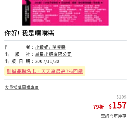
你好! 我是噗噗醬
作
者：
小猴姐/ 噗噗醬
出
版
社：
晨星出版有限公司
出
版
日
期：
2007/11/30
刷
誠品聯名卡
，天天享最高7%回饋
大量採購團購專區
199
157
79
查詢門市庫存