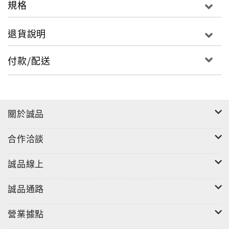
規格
為兔界名模——噗噗醬的專屬攝影師，與噗噗醬一同創
作出許多既可愛又搞笑的寫真漫畫，堪稱台灣兔子界的
退貨說明
最ㄏㄤ諧星。
噗噗醬
付款/配送
年齡：3歲／體重：1.57公斤／身高：40cm／坐高：
30cm／特殊才藝：拍照不會亂動、超級能站、有夠上相
的卡麥拉face。
關於誠品
合作洽談
誠品線上
誠品通路
營業據點