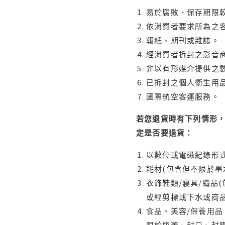
易於腐敗、保存期限較
依消費者要求所為之客
報紙、期刊或雜誌。
經消費者拆封之影音
非以有形媒介提供之數
已拆封之個人衛生用品
國際航空客運服務。
若您退貨時有下列情形，
定是否要退貨：
以數位或電磁紀錄形式
耗材(包含但不限於墨
衣飾鞋類/寢具/織品
或經剪標或下水或商
食品、美容/保養用
限於瓶蓋、封口、封膜