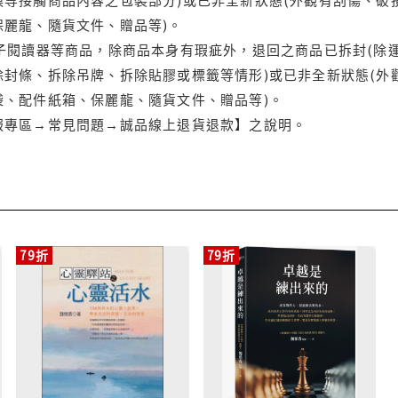
保麗龍、隨貨文件、贈品等)。
電子閱讀器等商品，除商品本身有瑕疵外，退回之商品已拆封(除
封條、拆除吊牌、拆除貼膠或標籤等情形)或已非全新狀態(外
袋、配件紙箱、保麗龍、隨貨文件、贈品等)。
服專區→常見問題→誠品線上退貨退款】之說明。
79折
79折