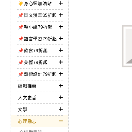
☀️身心靈加油站
📌圖文漫畫85折起
📌輕小說79折起
📌語言學習79折起
📌飲食79折起
📌美術79折起
📌藝術設計79折起
編輯推薦
人文史哲
文學
心理勵志
心理學概論