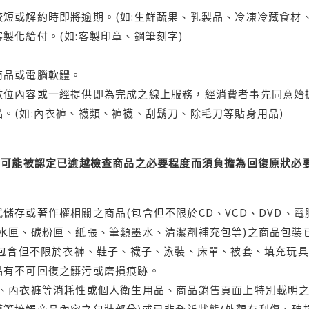
短或解約時即將逾期。(如:生鮮蔬果、乳製品、冷凍冷藏食材、
製化給付。(如:客製印章、鋼筆刻字)
商品或電腦軟體。
位內容或一經提供即為完成之線上服務，經消費者事先同意始提
。(如:內衣褲、襪類、褲襪、刮鬍刀、除毛刀等貼身用品)
可能被認定已逾越檢查商品之必要程度而須負擔為回復原狀必要
儲存或著作權相關之商品(包含但不限於CD、VCD、DVD、電
水匣、碳粉匣、紙張、筆類墨水、清潔劑補充包等)之商品包裝已
(包含但不限於衣褲、鞋子、襪子、泳裝、床單、被套、填充玩具
品有不可回復之髒污或磨損痕跡。
品、內衣褲等消耗性或個人衛生用品、商品銷售頁面上特別載明之
等接觸商品內容之包裝部分)或已非全新狀態(外觀有刮傷、破