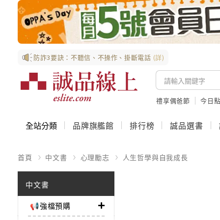
防詐3要訣：不聽信、不操作、掛斷電話
(詳)
禮享偶爸節
今日
全站分類
品牌旗艦館
排行榜
誠品選書
首頁
中文書
心理勵志
人生哲學與自我成長
中文書
📢強檔預購