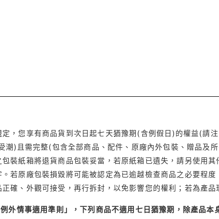
定，您享有商品貨到次日起七天猶豫期(含例假日)的權益(請
受潮)且需完整(包含全部商品、配件、原廠內外包裝、贈品及所
之包裝紙箱將退貨商品包裝妥當，若原紙箱已遺失，請另使用其
字。若原廠包裝損毀將可能被認定為已逾越檢查商品之必要程度，
品正確、外觀可接受，再行拆封，以免影響您的權利；若為產品
理例外情事適用準則」，下列商品不適用七日猶豫期，除產品本