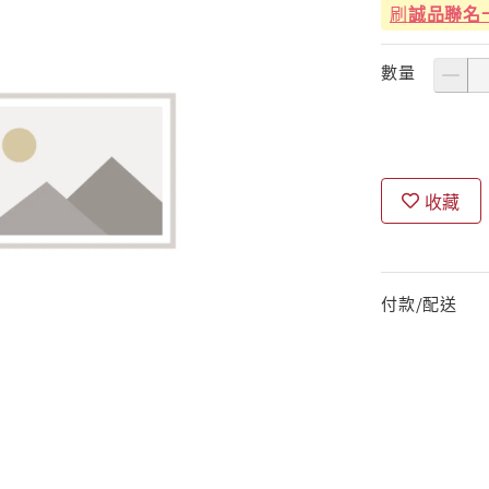
刷
誠品聯名
數量
收藏
付款/配送