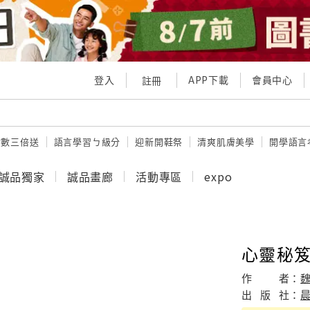
登入
APP下載
會員中心
註冊
點數三倍送
語言學習ㄅ級分
迎新開鞋祭
清爽肌膚美學
開學語言
誠品獨家
誠品畫廊
活動專區
expo
心靈秘笈
作
者：
出
版
社：