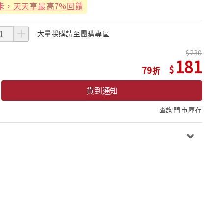
卡
，天天享最高7%回饋
大量採購請至團購專區
230
181
79
貨到通知
查詢門市庫存