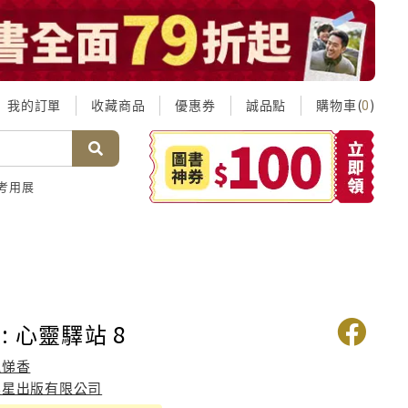
我的訂單
收藏商品
優惠券
誠品點
購物車(
)
0
考用展
: 心靈驛站 8
魏悌香
晨星出版有限公司