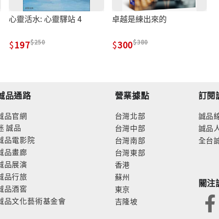
心靈活水: 心靈驛站 4
卓越是練出來的
250
380
197
300
誠品通路
營業據點
訂閱
誠品官網
台灣北部
誠品
迷
誠品
台灣中部
誠品
誠品電影院
台灣南部
全台
誠品畫廊
台灣東部
誠品展演
香港
誠品行旅
蘇州
關注
誠品酒窖
東京
誠品文化藝術基金會
吉隆坡