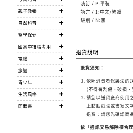
裝訂 / P:平裝
親子教養
語言 / 1:中文/繁體
級別 / N:無
自然科普
醫學保健
國高中技職考用
退貨說明
電腦
退貨須知：
旅遊
依照消費者保護法的規
青少年
(不得有刮傷、破損、
生活風格
請您以送貨廠商使用
上黏貼紙張或書寫文
簡體書
退費；請您先確認商
依「通訊交易解除權合