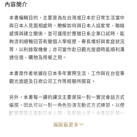
內容簡介
本書編輯目的，主要是為在台灣或日本於日常生活當中
與日本人見面相處時，瞭解如何與日本人話家常、聯絡
感情與建立關係，並可運用於應徵日系企業口試時，能
夠流利順暢回答有關個人學經歷、專長嗜好與家庭狀況
等，以利錄取機會；亦可當作赴日觀光旅遊時能順利溝
通住宿、購物及用餐之用。
本書是作者依據在日本多年實際生活、工作與在台從事
觀光旅遊及日商公司工作等經驗所撰寫。
另外，本書每一課的課文主要是採一對一實況會話方式
編撰，因此可以一對一角色扮演互動式方式練習，以便
於實際真正面對日本人時，能輕鬆上手。本書並於每一
課生詞部分列出相關單字，可讓學習者達到舉一反三與
展開看更多
觸類旁通的效果，因此是一本非常實用的生活日語會話
書。