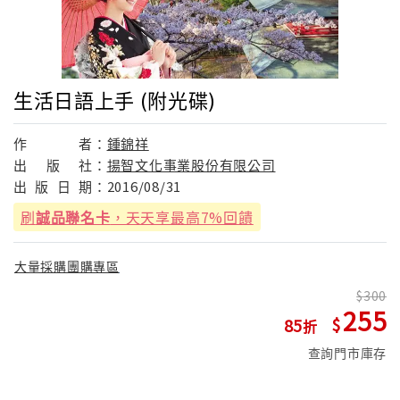
生活日語上手 (附光碟)
作
者：
鍾錦祥
出
版
社：
揚智文化事業股份有限公司
出
版
日
期：
2016/08/31
刷
誠品聯名卡
，天天享最高7%回饋
大量採購團購專區
300
255
85
查詢門市庫存