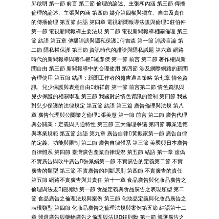
邱啟明 第一節 前言 第二節 倫理的論述、主張和內涵 第三節 傳播
倫理的論述、主張與內涵 第四節 媒介第四權與獨立、自由及責任
的傳播倫理 第五節 結語 第四章 電視新聞報導法規與倫理莊伯仲
第一節 電視新聞報導主要法規 第二節 電視新聞報導相關倫理 第三
節 結語 第五章 傳播誹謗與隱私保護何吉森 第一節 誹謗言論 第
二節 隱私權保護 第三節 資訊時代的誹謗與隱私議題 第六章 網路
時代的新聞報導與著作權羅彥傑 第一節 前言 第二節 著作權與新
聞自由 第三節 新聞報導中的合理使用 第四節 涉及網際網路的新聞
合理使用 第五節 結語：新聞工作者的趨吉避凶策略 第七章 情色資
訊、兒少保護與表意自由賴祥蔚 第一節 前言第二節 情色資訊與
兒少保護的相關學理 第三節 我國對於情色資訊的管制 第四節 我國
對兒少保護的法律規定 第五節 結語 第三篇 廣告倫理與法規 第八
章 廣告代理與公關業之倫理張美慧 第一節 前言 第二節 廣告代理
與公關業：定義與共通特性 第三節 三大倫理爭議 第四節 職業道德
與專業規範 第五節 結語 第九章 廣告自律黃振家第一節 廣告自律
的定義、功能與限制 第二節 廣告自律體系 第三節 美國與日本廣告
自律體系 第四節 臺灣廣告產業自律現況 第五節 結語 第十章 虛偽
不實廣告與吹牛廣告張佩娟第一節 不實廣告的定義第二節 不實
廣告的類型 第三節 不實廣告的判斷原則 第四節 不實廣告的責任
第五節 網路不實廣告與其責任 第十一章 食品廣告與化妝品廣告之
倫理與法規鈕則勳 第一節 食品定義與食品廣告之表現類型 第二
節 食品廣告之倫理法規與案例 第三節 化妝品定義與化妝品廣告之
表現類型 第四節 化妝品廣告之倫理法規與案例第五節 結語第十二
章 競選廣告與藥物廣告之倫理與法規鈕則勳 第一節 競選廣告之