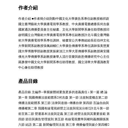
作者介紹
作者介紹 ■作者簡介鈕則勳中國文化大學廣告系專任副教授賴祥蔚
國立臺灣藝術大學廣播電視學系教授、中央廣播電臺總臺長何吉森
國家通訊傳播委員會主任秘書、文化大學新聞學系兼任助理教授邱
啟明國立台灣藝術大學廣播電視學系專任副教授許北斗國立臺灣藝
術大學廣播電視學系專任講師、秘書室公共事務組組長莊伯仲文化
大學新聞系副教授張佩娟輔仁大學廣告傳播學系專任講師張美慧實
踐大學博雅學部副教授黃振家淡江大學大眾傳播學系副教授蔣安國
佛光大學傳播學系副教授兼華人流行音樂與創意傳播研究中心主任
羅彥傑中國文化大學新聞系專任助理教授、國立清華大學通識教育
中心兼任助理教授
產品目錄
產品目錄 主編序─掌握媒體就要負更多的道義責任 i 第一篇 總 論
第一章 我國傳播法規範體系何吉森 第一節 法規制度概念第二節
傳播法規範體系 第三節 法律與道德─傳播自律 第四節 言論自由與
傳播權第二章 我國有線電視經營之法規與現況分析許北斗第一節
前言第二節 營運基本法規與定義 第三節 經營法規與其重要規範 第
四節 節目與廣告管理規則 第五節 有線電視費率與權利義務關係第
六節 結語 第二篇 新聞倫理與法規 第三章 傳播倫理與媒介第四權