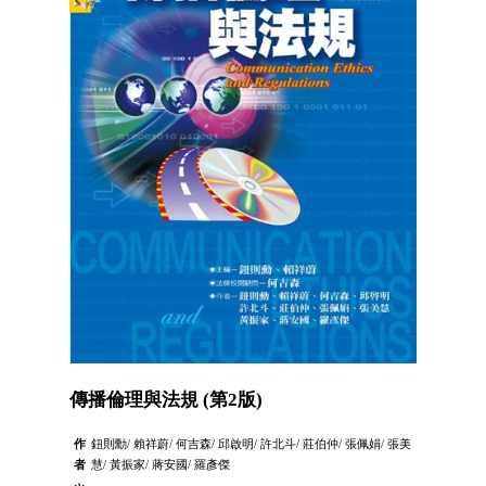
傳播倫理與法規 (第2版)
作
鈕則勳/ 賴祥蔚/ 何吉森/ 邱啟明/ 許北斗/ 莊伯仲/ 張佩娟/ 張美
者
慧/ 黃振家/ 蔣安國/ 羅彥傑