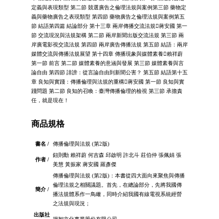
定義與表現類型 第二節 競選廣告之倫理法規與案例第三節 藥物定
義與藥物廣告之表現類型 第四節 藥物廣告之倫理法規與案例第五
節 結語第四篇 結論部分 第十三章 兩岸傳播交流法規蔣安國 第一
節 交流現況與法規架構 第二節 兩岸新聞出版交流法規 第三節 兩
岸廣電影視交流法規 第四節 兩岸廣告傳播法規 第五節 結語：兩岸
媒體交流與傳播法規展望 第十四章 傳播現象與媒體素養賴祥蔚
第一節 前言 第二節 媒體素養的意涵與發展 第三節 媒體素養與言
論自由 第四節 誹謗：從言論自由到新聞公害？ 第五節 結語第十五
章 良知與實踐：傳播倫理與法規的重構蔣安國 第一節 良知與實
踐問題 第二節 良知的召喚：臺灣傳播倫理的檢視 第三節 承擔責
任，就是現在！
商品規格
書名 /
傳播倫理與法規 (第2版)
鈕則勳 賴祥蔚 何吉森 邱啟明 許北斗 莊伯仲 張佩娟 張
作者 /
美慧 黃振家 蔣安國 羅彥傑
傳播倫理與法規 (第2版)：本書從四大面向來聚焦與傳播
倫理法規之相關議題。首先，在總論部分，先將我國傳
簡介 /
播法規體系作一鳥瞰，同時介紹我國有線電視系統經營
之法規與現況；
出版社