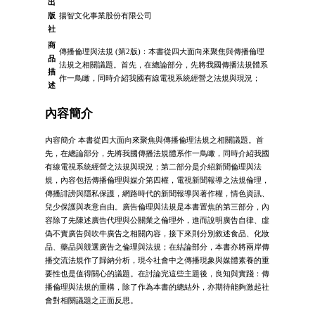
出
版
揚智文化事業股份有限公司
社
商
傳播倫理與法規 (第2版)：本書從四大面向來聚焦與傳播倫理
品
法規之相關議題。首先，在總論部分，先將我國傳播法規體系
描
作一鳥瞰，同時介紹我國有線電視系統經營之法規與現況；
述
內容簡介
內容簡介 本書從四大面向來聚焦與傳播倫理法規之相關議題。首
先，在總論部分，先將我國傳播法規體系作一鳥瞰，同時介紹我國
有線電視系統經營之法規與現況；第二部分是介紹新聞倫理與法
規，內容包括傳播倫理與媒介第四權，電視新聞報導之法規倫理，
傳播誹謗與隱私保護，網路時代的新聞報導與著作權，情色資訊、
兒少保護與表意自由。廣告倫理與法規是本書置焦的第三部分，內
容除了先陳述廣告代理與公關業之倫理外，進而說明廣告自律、虛
偽不實廣告與吹牛廣告之相關內容，接下來則分別敘述食品、化妝
品、藥品與競選廣告之倫理與法規；在結論部分，本書亦將兩岸傳
播交流法規作了歸納分析，現今社會中之傳播現象與媒體素養的重
要性也是值得關心的議題。在討論完這些主題後，良知與實踐：傳
播倫理與法規的重構，除了作為本書的總結外，亦期待能夠激起社
會對相關議題之正面反思。