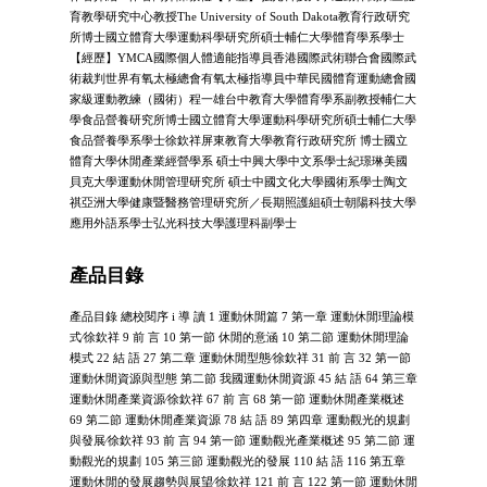
育教學研究中心教授The University of South Dakota教育行政研究
所博士國立體育大學運動科學研究所碩士輔仁大學體育學系學士
【經歷】YMCA國際個人體適能指導員香港國際武術聯合會國際武
術裁判世界有氧太極總會有氧太極指導員中華民國體育運動總會國
家級運動教練（國術）程一雄台中教育大學體育學系副教授輔仁大
學食品營養研究所博士國立體育大學運動科學研究所碩士輔仁大學
食品營養學系學士徐欽祥屏東教育大學教育行政研究所 博士國立
體育大學休閒產業經營學系 碩士中興大學中文系學士紀璟琳美國
貝克大學運動休閒管理研究所 碩士中國文化大學國術系學士陶文
祺亞洲大學健康暨醫務管理研究所／長期照護組碩士朝陽科技大學
應用外語系學士弘光科技大學護理科副學士
產品目錄
產品目錄 總校閱序 i 導 讀 1 運動休閒篇 7 第一章 運動休閒理論模
式∕徐欽祥 9 前 言 10 第一節 休閒的意涵 10 第二節 運動休閒理論
模式 22 結 語 27 第二章 運動休閒型態∕徐欽祥 31 前 言 32 第一節
運動休閒資源與型態 第二節 我國運動休閒資源 45 結 語 64 第三章
運動休閒產業資源∕徐欽祥 67 前 言 68 第一節 運動休閒產業概述
69 第二節 運動休閒產業資源 78 結 語 89 第四章 運動觀光的規劃
與發展∕徐欽祥 93 前 言 94 第一節 運動觀光產業概述 95 第二節 運
動觀光的規劃 105 第三節 運動觀光的發展 110 結 語 116 第五章
運動休閒的發展趨勢與展望∕徐欽祥 121 前 言 122 第一節 運動休閒