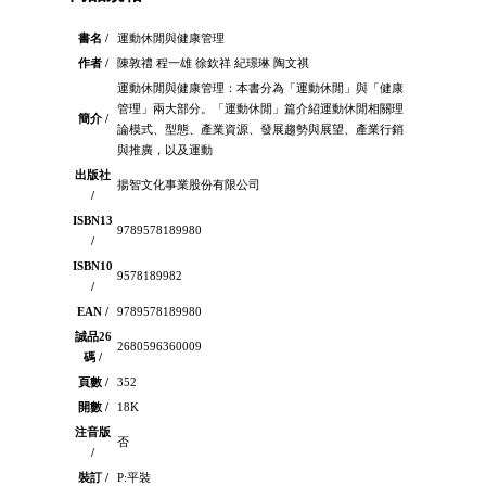
書名 /
運動休閒與健康管理
作者 /
陳敦禮 程一雄 徐欽祥 紀璟琳 陶文祺
運動休閒與健康管理：本書分為「運動休閒」與「健康
管理」兩大部分。「運動休閒」篇介紹運動休閒相關理
簡介 /
論模式、型態、產業資源、發展趨勢與展望、產業行銷
與推廣，以及運動
出版社
揚智文化事業股份有限公司
/
ISBN13
9789578189980
/
ISBN10
9578189982
/
EAN /
9789578189980
誠品26
2680596360009
碼 /
頁數 /
352
開數 /
18K
注音版
否
/
裝訂 /
P:平裝