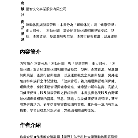
出
版
揚智文化事業股份有限公司
社
商
運動休閒與健康管理：本書分為「運動休閒」與「健康管理」
品
兩大部分。「運動休閒」篇介紹運動休閒相關理論模式、型
描
態、產業資源、發展趨勢與展望、產業行銷與推廣，以及運動
述
內容簡介
內容簡介 本書分為「運動休閒」與「健康管理」兩大部分。「運
動休閒」篇介紹運動休閒相關理論模式、型態、產業資源、發展趨
勢與展望、產業行銷與推廣，以及運動觀光之規劃與發展，另外還
包括特殊族群之休閒活動。「健康管理」篇介紹運動營養與保健、
運動按摩、身體運動管理與健康促進、健康活力延年益壽、高齡人
口健康促進，以及健康管理之行銷推廣。本書提供北美以及台灣運
動休閒產業相關的資源、訊息、議題，以及健康促進與管理，甚至
增進健康活力、延年益壽等寶貴知識與策略。此外每一章均有單元
摘要、學習目標及問題討論，方便讀者閱讀與復習。
作者介紹
作者介紹 ■作者簡介陳敦禮【學歷】弘光科技大學運動休閒系暨體