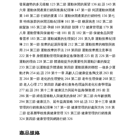
發展趨勢的多元樣貌 123 第二節 運動休閒的展望 136 結 語 143 第
六章 運動休閒產業行銷與推廣∕紀璟琳 147 第一節 何謂運動休閒產
業 148 第二節 行銷的要素 151 運動休閒產業的行銷特性 156 第七
章 特殊族群的休閒活動∕紀璟琳 161 第一節 糖尿病患 162 第二節
銀髮族 165 第三節 孕婦 169 第四節 肢障 172 健康管理篇 179 第
八章 運動營養與保健∕程一雄 181 前 言 182 第一節 保健食品與營
養需求 183 第二節 運動減重的生理探討 201 第九章 運動按摩∕紀璟
琳 211 第一節 按摩的起源與發展 212 第二節 運動按摩的種類與效
用 214 第三節 運動按摩的手法 218 第四節 運動按摩應注意事項
222 第十章 身體運動管理與健康促進∕陳敦禮 225 前 言 226 第一節
運動的理由 228 第二節 體適能提升的重要性與運動計畫的擬定
233 第三節 以運動提升體適能 第四節 運動競賽的聯想 —做多少運
動才夠 254 結 語 259 第十一章 高齡人口健康促進∕陶文祺 263 前
言 264 第一節 老化的生理變化 264 第二節 老年生理保健 268 第三
節 老人心理 272 第四節 高齡者社會角色理論與老化社會學理論
277 結 語 281 第十二章 健康活力與延年益壽∕陳敦禮 285 前 言
286 第一節 締造苗條動人與健美的身材 287 第二節 向年齡挑戰
294 第三節 健康活力、延年益壽策略 309 結 語 312 第十三章 健康
管理的行銷推廣∕紀璟琳 317 第一節 健康管理的好處與方向 318 第
二節 從基層學校推廣健康管理 321 第三節 健康管理的行銷推廣
324 第四節 健康管理與網路行銷 326
商品規格