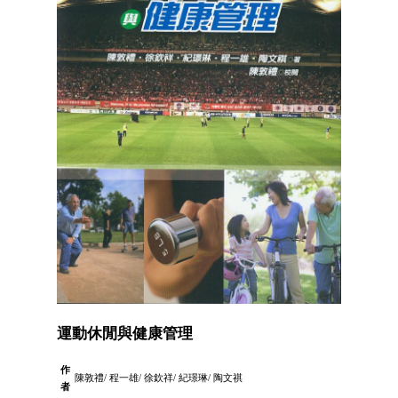
運動休閒與健康管理
作
陳敦禮/ 程一雄/ 徐欽祥/ 紀璟琳/ 陶文祺
者