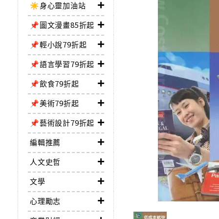
☀️身心靈加油站
📌圖文漫畫85折起
📌輕小說79折起
📌語言學習79折起
📌飲食79折起
📌美術79折起
📌藝術設計79折起
編輯推薦
人文史哲
文學
心理勵志