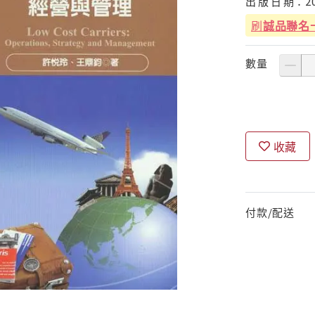
出
版
日
期：
2
刷
誠品聯名
數量
收藏
付款/配送