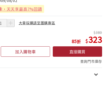
009/08/02
卡
，天天享最高7%回饋
大量採購請至團購專區
380
323
85
加入購物車
直接購買
查詢門市庫存