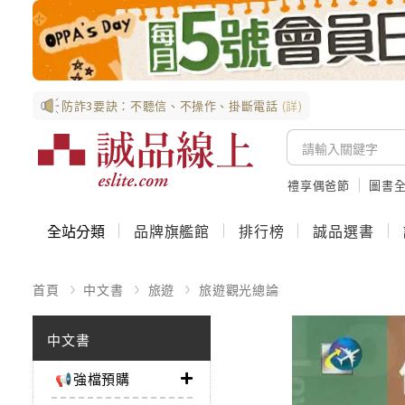
防詐3要訣：不聽信、不操作、掛斷電話
(詳)
禮享偶爸節
圖書全
全站分類
品牌旗艦館
排行榜
誠品選書
首頁
中文書
旅遊
旅遊觀光總論
中文書
📢強檔預購