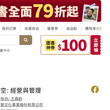
我的訂單
收藏商品
優惠券
誠品點
購物車(
)
0
慶中元
空: 經營與管理
悅玲/ 王鼎鈞
揚智文化事業股份有限公司