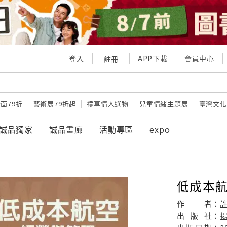
登入
APP下載
會員中心
註冊
面79折
藝術展79折起
禮享情人選物
兒童情緒主題展
臺灣文化
誠品獨家
誠品畫廊
活動專區
expo
低成本航
作
者：
許
出
版
社：