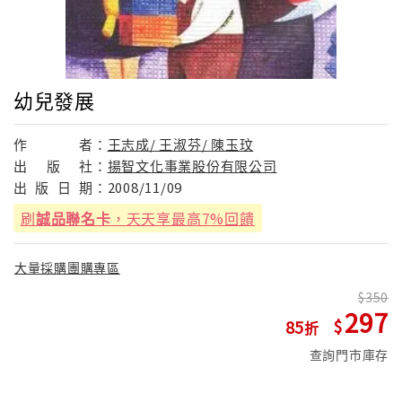
幼兒發展
作
者：
王志成/ 王淑芬/ 陳玉玟
出
版
社：
揚智文化事業股份有限公司
出
版
日
期：
2008/11/09
刷
誠品聯名卡
，天天享最高7%回饋
大量採購團購專區
350
297
85
查詢門市庫存