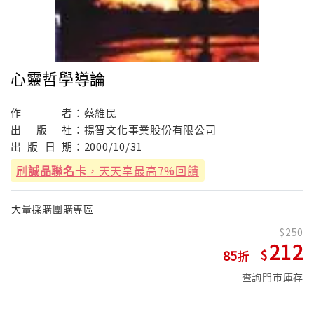
心靈哲學導論
作
者：
蔡維民
出
版
社：
揚智文化事業股份有限公司
出
版
日
期：
2000/10/31
刷
誠品聯名卡
，天天享最高7%回饋
大量採購團購專區
250
212
85
查詢門市庫存