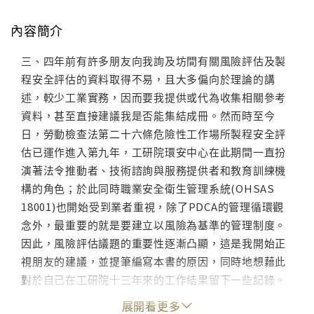
內容簡介
三、四年前有許多朋友向我詢及坊間有關風險評估及製
程安全評估的資料取得不易，且大多偏向於理論的講
述，較少工業實務，因而要我提供或代為收集相關參考
資料，甚至直接建議我是否能集結成冊。然而時至今
日，勞動檢查法第二十六條危險性工作場所製程安全評
估已運作進入第九年，工研院環安中心在此期間一直扮
演著法令推動者、技術諮詢與服務提供者和教育訓練機
構的角色；於此同時職業安全衛生管理系統(OHSAS
18001)也開始受到業者重視，除了PDCA的管理循環觀
念外，最重要的就是要建立以風險為基準的管理制度。
因此，風險評估議題的重要性逐漸凸顯，這是我開始正
視朋友的建議，並提筆編寫本書的原因，同時地想藉此
對於自己在工研院十三年來的工作結果留下一些記錄。
展開看更多