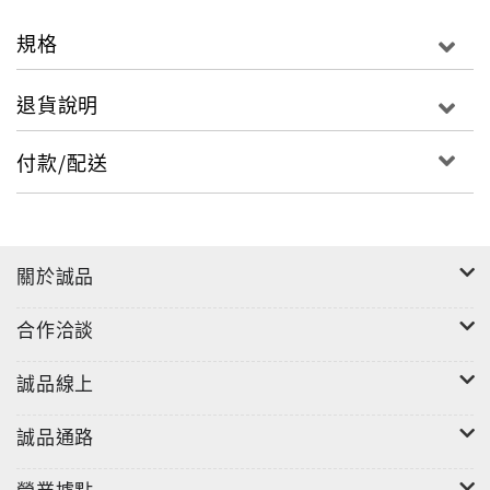
本書第一章從系統化、制度化的安全衛生管理開始談
起，並介紹了美國製程安全管理(PSM)法規與RMP；第
規格
二章綜論所有常用的定性工業製程安全評估的方法；第
三章說明以失誤樹分析為主的頻率分析，及在可靠度工
退貨說明
程上的應用；第四章介紹半定量的風險評估方式，並導
引出作業安全分析在風險評估時的應用；第五章則談量
付款/配送
化風險評估 (QRA)；第六章是一個特論，介紹變更管理
與其做法，及變更風險評估；最後第七章介紹了本質安
全設計的觀念及其如何評估、應用，也兼談了一些工廠
安全系統與安全設備設施。筆者期望以較系統性的由定
關於誠品
性、半定量到量化的方式介紹風險評估，並在每一個方
法之後以實際工業應用實例加以說明，這也是本書的另
合作洽談
一特色。此外，對於高科技產業半導體製程工業之應用
亦有所著墨。木書除可供業界參考外，亦可作為大學院
誠品線上
校環安系及工學院相關科系高年級同學或研究所同學的
教本或參考書。
誠品通路
營業據點