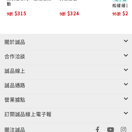
動
般緩緩流動
$315
$324
$23
9折
9折
95折
關於誠品
合作洽談
誠品線上
誠品通路
營業據點
訂閱誠品線上電子報
關注誠品