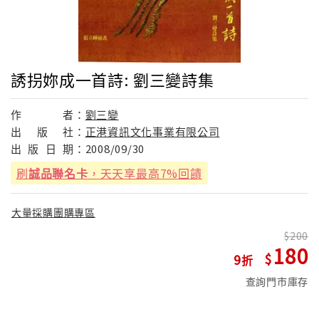
誘拐妳成一首詩: 劉三變詩集
作
者：
劉三變
出
版
社：
正港資訊文化事業有限公司
出
版
日
期：
2008/09/30
刷
誠品聯名卡
，天天享最高7%回饋
大量採購團購專區
200
180
9
查詢門市庫存