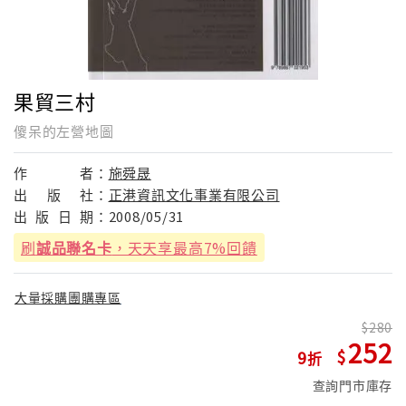
果貿三村
傻呆的左營地圖
作
者：
施舜晟
出
版
社：
正港資訊文化事業有限公司
出
版
日
期：
2008/05/31
刷
誠品聯名卡
，天天享最高7%回饋
大量採購團購專區
280
252
9
查詢門市庫存