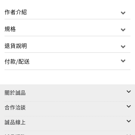
作者介紹
施舜晟老師於九十三年六月二十二日，因下海救援溺水
學生，不幸罹難，得年四十二歲。
規格
本書收錄施老師未完成之遺稿「果貿三村」以及「未完
退貨說明
的夜」。
付款/配送
關於誠品
合作洽談
誠品線上