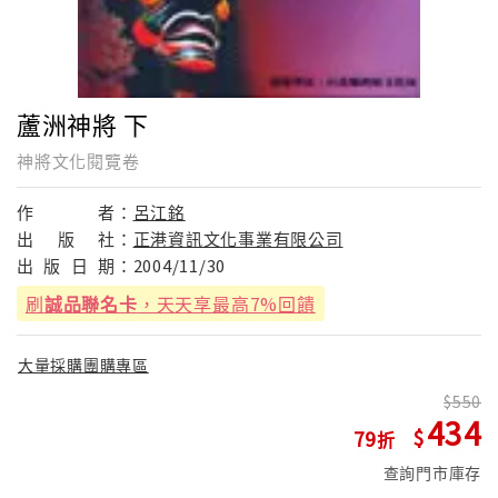
蘆洲神將 下
神將文化閱覽卷
作
者：
呂江銘
出
版
社：
正港資訊文化事業有限公司
出
版
日
期：
2004/11/30
刷
誠品聯名卡
，天天享最高7%回饋
大量採購團購專區
550
434
79
查詢門市庫存