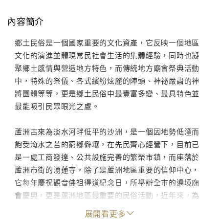
內容簡介
鄉土民俗是一個國家重要的文化資產，它反映一個地區
文化的演進並體現常民社會生活的集體經驗，同時也凝
聚鄉土感情與營造地方特色，而傳統地方廟會祭典活動
中，特殊的祭儀、各式繽紛炫麗的陣頭、神祕嚴肅的神
將團體等等，更是鄉土民俗中最豐富多變、最具特色並
最能吸引民眾眼光之處。
蘆洲古來為淡水河畔低平的沙洲，是一個因地勢低漥而
飽受淹水之苦的窮鄉僻壤，在先民齊心經營下，目前已
是一處工商發達、公共設施完善的繁榮市鎮，而座落於
蘆洲市街的湧蓮寺，除了是蘆洲地區重要的信仰中心，
它每年慶祝觀音佛祖得道紀念日，所舉辦全市的遶境廟
會慶典，更是蘆洲地區最重要的民俗活動，近年來，為
宣揚、推慶鄉土文化教育、展現蘆洲人文特色，更擴大
展開看更多