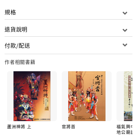
規劃辦理「觀音文化節」，每年藝鬧的廟會活動除了吸
引眾多民眾參與，同時也因為參與的軒社及陣頭十分踴
規格
躍，在當地累積為數可觀且訓練有素的神將團體，並形
成蘆洲地區特殊的「神將」文化產業。
退貨說明
付款/配送
作者相關書籍
蘆洲神將 上
官將首
福氣興中和
地公廟訪