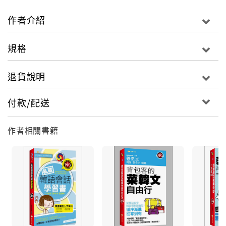
迷誠品內容中心
撰文｜
作者介紹
無論是甜蜜浪漫的愛情喜劇，或者是溫馨寫實的日常劇情，都有
規格
統整在下方迷誠品編輯團隊精選的韓劇推薦必看片單。如果你還
停留在 2022 韓劇推薦的記憶中，不妨往下瞭解最新的超夯韓劇
退貨說明
有哪些，一起享受韓劇帶來的樂趣，為平淡的生活注入新的色
彩。
付款/配送
作者相關書籍
☞點此進入迷誠品閱讀文章