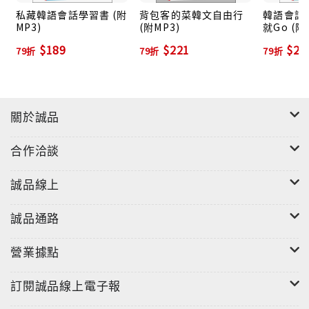
私藏韓語會話學習書 (附
背包客的菜韓文自由行
韓語會話
MP3)
(附MP3)
就Go (附
$189
$221
$22
79折
79折
79折
關於誠品
合作洽談
誠品線上
誠品通路
營業據點
訂閱誠品線上電子報