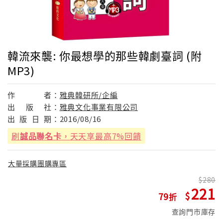
韓流來襲: 你最想學的那些韓劇臺詞 (附
MP3)
作
者：
雅典韓研所/企編
出
版
社：
雅典文化事業有限公司
出
版
日
期：
2016/08/16
刷
誠品聯名卡
，天天享最高7%回饋
大量採購團購專區
280
221
79
查詢門市庫存