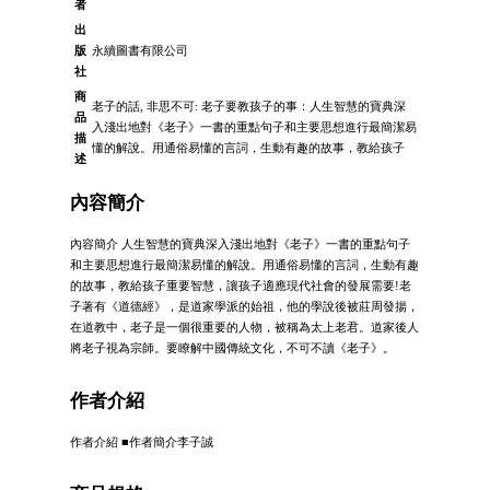
者
出
版
永續圖書有限公司
社
商
老子的話, 非思不可: 老子要教孩子的事：人生智慧的寶典深
品
入淺出地對《老子》一書的重點句子和主要思想進行最簡潔易
描
懂的解說。用通俗易懂的言詞，生動有趣的故事，教給孩子
述
內容簡介
內容簡介 人生智慧的寶典深入淺出地對《老子》一書的重點句子
和主要思想進行最簡潔易懂的解說。用通俗易懂的言詞，生動有趣
的故事，教給孩子重要智慧，讓孩子適應現代社會的發展需要!老
子著有《道德經》，是道家學派的始祖，他的學說後被莊周發揚，
在道教中，老子是一個很重要的人物，被稱為太上老君。道家後人
將老子視為宗師。要瞭解中國傳統文化，不可不讀《老子》。
作者介紹
作者介紹 ■作者簡介李子誠