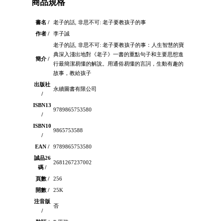
商品規格
書名 /
老子的話, 非思不可: 老子要教孩子的事
作者 /
李子誠
老子的話, 非思不可: 老子要教孩子的事：人生智慧的寶
典深入淺出地對《老子》一書的重點句子和主要思想進
簡介 /
行最簡潔易懂的解說。用通俗易懂的言詞，生動有趣的
故事，教給孩子
出版社
永續圖書有限公司
/
ISBN13
9789865753580
/
ISBN10
9865753588
/
EAN /
9789865753580
誠品26
2681267237002
碼 /
頁數 /
256
開數 /
25K
注音版
否
/