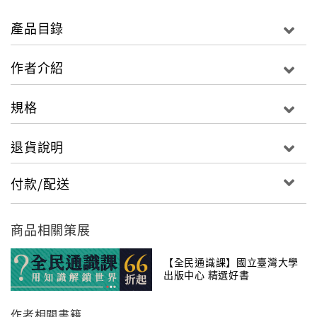
性、語言藝術、歷史文化社會的關聯性，並藉由鄭敏、
杜運燮、穆旦、魯迅、卞之琳、辛笛、崑南、馬博良、
產品目錄
梁秉鈞、洛夫、瘂弦、商禽、葉珊、張默、辛鬱等詩人
作品的分析探究，既宏觀且精緻地勾勒出兩岸三地現代
作者介紹
詩的發展圖像，以寫詩、讀詩、評詩，點燃了現代文學
晶石的火焰，並以這種堅硬的晶石火焰來保持對活潑潑
規格
生命真質的狂喜。
退貨說明
在一切事物逐漸趨於專門化的現代世界中，詩評人的出
現有時是件頗為危險的事；他們要在藝術家與群眾之間
付款/配送
做一個「萬應的中人」，一面要為藝術定路向，一面要
立規條，放諸四海而皆準。
──葉維廉
商品相關策展
【全民通識課】國立臺灣大學
出版中心 精選好書
作者相關書籍