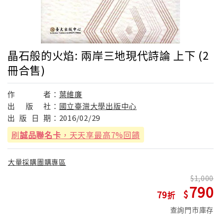
晶石般的火焰: 兩岸三地現代詩論 上下 (2
冊合售)
作
者：
葉維廉
出
版
社：
國立臺灣大學出版中心
出
版
日
期：
2016/02/29
刷
誠品聯名卡
，天天享最高7%回饋
大量採購團購專區
1,000
790
79
查詢門市庫存