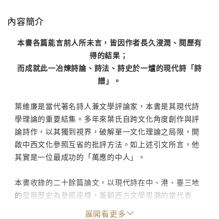
內容簡介
本書各篇能言前人所未言，皆因作者長久浸潤、閱歷有
得的結果；
而成就此一冶煉詩論、詩法、詩史於一爐的現代詩「詩
譜」。
葉維廉是當代著名詩人兼文學評論家，本書是其現代詩
學理論的重要結集。多年來葉氏自跨文化角度創作與評
論詩作，以其獨到視界，破解單一文化理論之局限，開
啟中西文化參照互省的批評方法。如上述引文所言，他
其實是一位最成功的「萬應的中人」。
本書收錄的二十餘篇論文，以現代詩在中、港、臺三地
的發展歷史為參照座標，兼顧西方文學思潮的當代表
現，力圖於中國文學發展脈絡下，研討現代詩與現代
展開看更多