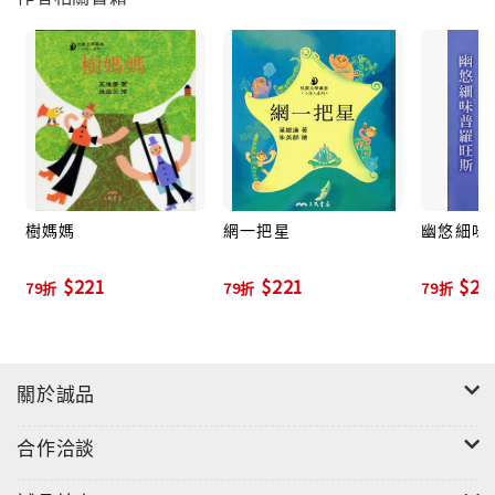
樹媽媽
網一把星
幽悠細味
$221
$221
$27
79折
79折
79折
關於誠品
合作洽談