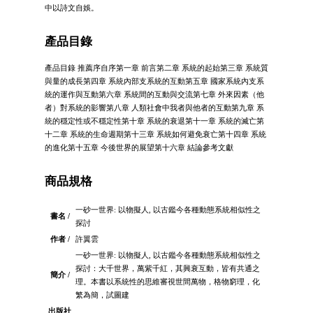
中以詩文自娛。
產品目錄
產品目錄 推薦序自序第一章 前言第二章 系統的起始第三章 系統質
與量的成長第四章 系統內部支系統的互動第五章 國家系統內支系
統的運作與互動第六章 系統間的互動與交流第七章 外來因素（他
者）對系統的影響第八章 人類社會中我者與他者的互動第九章 系
統的穩定性或不穩定性第十章 系統的衰退第十一章 系統的滅亡第
十二章 系統的生命週期第十三章 系統如何避免衰亡第十四章 系統
的進化第十五章 今後世界的展望第十六章 結論參考文獻
商品規格
一砂一世界: 以物擬人, 以古鑑今各種動態系統相似性之
書名 /
探討
作者 /
許翼雲
一砂一世界: 以物擬人, 以古鑑今各種動態系統相似性之
探討：大千世界，萬紫千紅，其興衰互動，皆有共通之
簡介 /
理。本書以系統性的思維審視世間萬物，格物窮理，化
繁為簡，試圖建
出版社