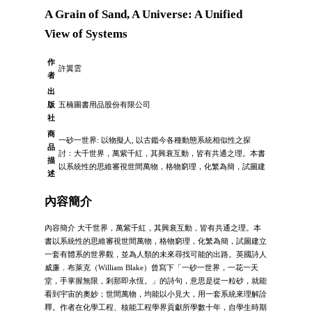
A Grain of Sand, A Universe: A Unified
View of Systems
作
許翼雲
者
出
版
五楠圖書用品股份有限公司
社
商
一砂一世界: 以物擬人, 以古鑑今各種動態系統相似性之探
品
討：大千世界，萬紫千紅，其興衰互動，皆有共通之理。本書
描
以系統性的思維審視世間萬物，格物窮理，化繁為簡，試圖建
述
內容簡介
內容簡介 大千世界，萬紫千紅，其興衰互動，皆有共通之理。本
書以系統性的思維審視世間萬物，格物窮理，化繁為簡，試圖建立
一套有體系的世界觀，並為人類的未來尋找可能的出路。英國詩人
威廉．布萊克（William Blake）曾寫下「一砂一世界，一花一天
堂，手掌握無限，剎那即永恆。」的詩句，意思是從一粒砂，就能
看到宇宙的奧妙；世間萬物，均能以小見大，用一套系統來理解詮
釋。作者在化學工程、核能工程學界貢獻所學數十年，自學生時期