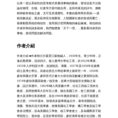
以來一直以系統性的思考模式來釐清事物的脈絡，發現這套方法無
論在物理、生物、社會等方面均能合用，這與布萊克的詩句、佛教
精神頗有相似之處，尤可見其適應性。本書由最簡單的系統──成
核現象談起，逐步延伸至生物聚落、人類國家社會的形成與覆亡，
藉著動態系統的相似性，進而探討世間萬物的緣起緣滅。相信經由
作者所舉的諸多範例，我們能體會「天下一理」，重新看待身旁的
事物，發現問題並解決問題。
作者介紹
作者介紹 ■作者簡介許翼雲江蘇無錫人，1930年生。青少年時，正
逢抗戰軍興，流浪四方。後入臺灣大學化工系，於1952年畢業，
1955年入伊利諾大學，攻讀熱流、沸騰，1957年及1958年先後獲
碩士及博士學位。其後在西北大學從事博士後研究一年，1959年
參加美國太空署，參與登月計畫大火箭在熱流數據之量測與估算。
1974年參加美國原能會／核安會，從事大型核能安全實驗之策
畫，設計與運作。1982年轉入馬里蘭大學，任化工與核工系終生
教授，其間曾獲馬大百年百人獎。雖在美國工作，曾三度回臺，在
臺大及清華任客座教授，並在1990年應政府徵召，任原子能委員
會主委。1996年退休。除發表多篇專業論文外，著有有關熱流、
沸騰、雙相共流方面專書，曾獲美國化工學會、機工學會及核工學
會各項獎狀，並為美國化工學會、核工學會會士，及為國際原子能
學院院士。退休後，定居於華府郊區，參於僑界各種文化活動，閒