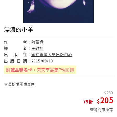
漂浪的小羊
作
者：
陳蕙貞
譯
者：
王敬翔
出
版
社：
國立臺灣大學出版中心
出
版
日
期：
2015/09/13
刷
誠品聯名卡
，天天享最高7%回饋
大量採購團購專區
260
205
79
查詢門市庫存