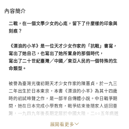
內容簡介
二戰，在一個文學少女的心底，留下了什麼樣的印象與
刻痕？
《漂浪的小羊》是一位天才少女作家的「抗戰」書寫，
寫出了她自己，也寫出了她所置身的那個時代，
寫出了二十世紀臺灣╱中國╱東亞人民的一個特殊的生
命類型。
被譽為臺灣光復初期天才少女作家的陳蕙貞，於一九三
二年出生於日本東京，本書《漂浪的小羊》為其十四歲
時的初試啼聲之作，是一部半自傳體小說。中日戰爭期
間，她在日本完成小學教育，戰爭結束後隨家人返回臺
灣，一九四九年後長期定居於中國大陸，二○○五年病逝
北京。本書是作者於一九四六年全家返臺前，在等候船
展開看更多
位的一個月內寫成的，而後獲得臺灣《中華日報》小說