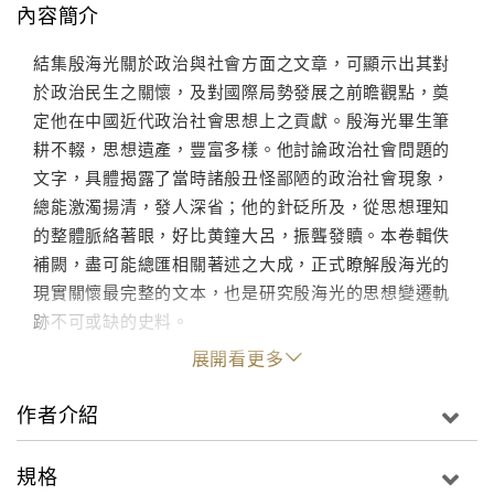
內容簡介
結集殷海光關於政治與社會方面之文章，可顯示出其對
於政治民生之關懷，及對國際局勢發展之前瞻觀點，奠
定他在中國近代政治社會思想上之貢獻。殷海光畢生筆
耕不輟，思想遺產，豐富多樣。他討論政治社會問題的
文字，具體揭露了當時諸般丑怪鄙陋的政治社會現象，
總能激濁揚清，發人深省；他的針砭所及，從思想理知
的整體脈絡著眼，好比黄鐘大呂，振聾發贖。本卷輯佚
補闕，盡可能總匯相關著述之大成，正式瞭解殷海光的
現實關懷最完整的文本，也是研究殷海光的思想變遷軌
跡不可或缺的史料。
展開看更多
作者介紹
規格