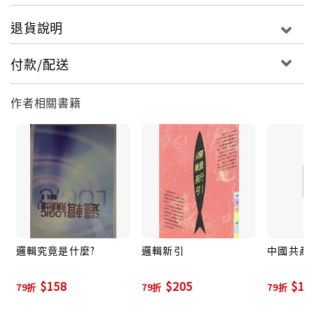
退貨說明
付款/配送
作者相關書籍
邏輯究竟是什麼?
邏輯新引
中國共產
$158
$205
$11
79折
79折
79折