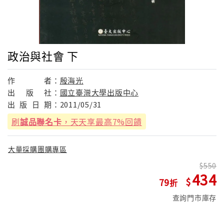
政治與社會 下
作
者：
殷海光
出
版
社：
國立臺灣大學出版中心
出
版
日
期：
2011/05/31
刷
誠品聯名卡
，天天享最高7%回饋
大量採購團購專區
550
434
79
查詢門市庫存