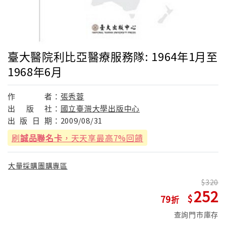
臺大醫院利比亞醫療服務隊: 1964年1月至
1968年6月
作
者：
張秀蓉
出
版
社：
國立臺灣大學出版中心
出
版
日
期：
2009/08/31
刷
誠品聯名卡
，天天享最高7%回饋
大量採購團購專區
320
252
79
查詢門市庫存