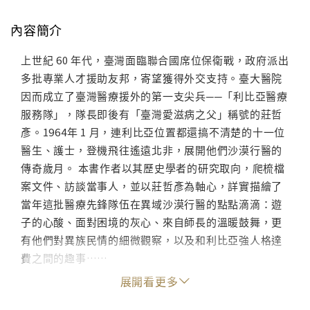
內容簡介
上世紀 60 年代，臺灣面臨聯合國席位保衛戰，政府派出
多批專業人才援助友邦，寄望獲得外交支持。臺大醫院
因而成立了臺灣醫療援外的第一支尖兵──「利比亞醫療
服務隊」，隊長即後有「臺灣愛滋病之父」稱號的莊哲
彥。1964年 1 月，連利比亞位置都還搞不清楚的十一位
醫生、護士，登機飛往遙遠北非，展開他們沙漠行醫的
傳奇歲月。 本書作者以其歷史學者的研究取向，爬梳檔
案文件、訪談當事人，並以莊哲彥為軸心，詳實描繪了
當年這批醫療先鋒隊伍在異域沙漠行醫的點點滴滴：遊
子的心酸、面對困境的灰心、來自師長的溫暖鼓舞，更
有他們對異族民情的細微觀察，以及和利比亞強人格達
費之間的趣事……
展開看更多