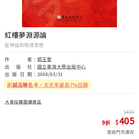
紅樓夢淵源論
從神話到明清思想
作
者：
郭玉雯
出
版
社：
國立臺灣大學出版中心
出
版
日
期：
2006/03/31
刷
誠品聯名卡
，天天享最高7%回饋
大量採購團購專區
450
405
9
查詢門市庫存