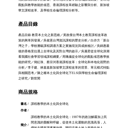
觀點與教學效能的省思、香港課程改革經驗之影響與分析、新加坡
華文課程改革、及學校生命倫理課程分析等。
產品目錄
產品目錄 教育本土化之新思維／黃政傑台灣本土教育課程改革政
策的興革與發展／吳俊憲台灣資訊課程的歷史分析／白亦方「新台
灣之子」學校層級課程調適方案之實施現況與成效檢討／吳錦惠最
後的香格里拉遇上全球化及其對台灣的啟示／吳麗君從全球化浪潮
看我國社會學習領域課程綱要／周珮儀從全球化的觀點省思教學效
能的研究／簡紅珠、蔡宗河香港課程改革：全球化和本地化視野的
分析／李子建、林嘉嘉新加坡華文課程改革的背景、單元模式特點
與相關思考／陳之權本土化與全球化下ELSI與學校生命倫理課程
之研究／劉世閔
商品規格
書名 /
課程教學的本土化與全球化
作者 /
課程教學的本土化與全球化：1987年的政治解嚴加上民
間意識的覺醒和呼籲，促使本土化運動的意識高漲，人
簡介 /
們的主體意識逐漸啟發，關切這塊土地上所發生的人、