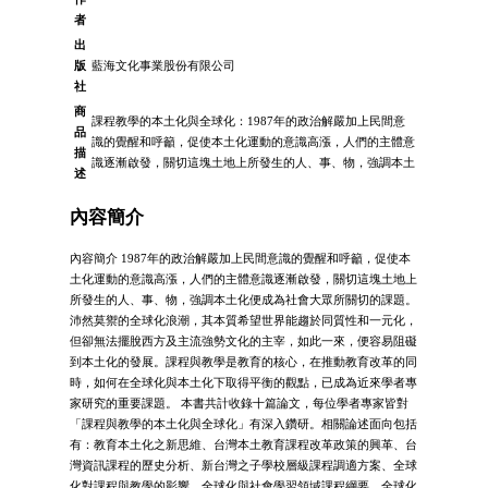
者
出
版
藍海文化事業股份有限公司
社
商
課程教學的本土化與全球化：1987年的政治解嚴加上民間意
品
識的覺醒和呼籲，促使本土化運動的意識高漲，人們的主體意
描
識逐漸啟發，關切這塊土地上所發生的人、事、物，強調本土
述
內容簡介
內容簡介 1987年的政治解嚴加上民間意識的覺醒和呼籲，促使本
土化運動的意識高漲，人們的主體意識逐漸啟發，關切這塊土地上
所發生的人、事、物，強調本土化便成為社會大眾所關切的課題。
沛然莫禦的全球化浪潮，其本質希望世界能趨於同質性和一元化，
但卻無法擺脫西方及主流強勢文化的主宰，如此一來，便容易阻礙
到本土化的發展。課程與教學是教育的核心，在推動教育改革的同
時，如何在全球化與本土化下取得平衡的觀點，已成為近來學者專
家研究的重要課題。 本書共計收錄十篇論文，每位學者專家皆對
「課程與教學的本土化與全球化」有深入鑽研。相關論述面向包括
有：教育本土化之新思維、台灣本土教育課程改革政策的興革、台
灣資訊課程的歷史分析、新台灣之子學校層級課程調適方案、全球
化對課程與教學的影響、全球化與社會學習領域課程綱要、全球化