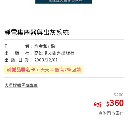
靜電集塵器與出灰系統
作
者：
許金和/ 編
出
版
社：
高雄復文圖書出版社
出
版
日
期：
2003/12/01
刷
誠品聯名卡
，天天享最高7%回饋
大量採購團購專區
400
360
9
查詢門市庫存