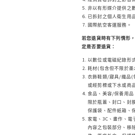
非以有形媒介提供之數
已拆封之個人衛生用品
國際航空客運服務。
若您退貨時有下列情形，
定是否要退貨：
以數位或電磁紀錄形式
耗材(包含但不限於墨
衣飾鞋類/寢具/織品
或經剪標或下水或商
食品、美容/保養用
限於瓶蓋、封口、封膜
保護袋、配件紙箱、
家電、3C、畫作、
內容之包裝部分、移除