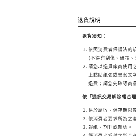
退貨說明
退貨須知：
依照消費者保護法的規
(不得有刮傷、破損、
請您以送貨廠商使用
上黏貼紙張或書寫文
退費；請您先確認商
依「通訊交易解除權合
易於腐敗、保存期限較
依消費者要求所為之客
報紙、期刊或雜誌。
經消費者拆封之影音