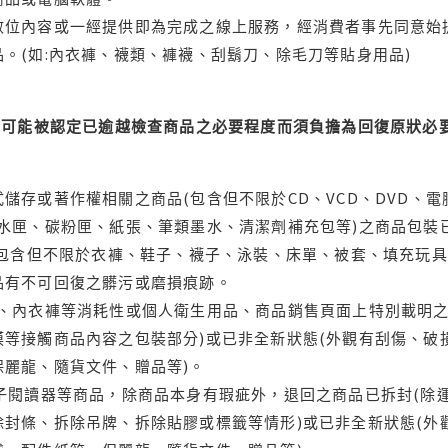
位內容或一經提供即為完成之線上服務，經消費者事先同意始提
。(如:內衣褲、襪類、褲襪、刮鬍刀、除毛刀等貼身用品)
可能被認定已逾越檢查商品之必要程度而須負擔為回復原狀必要
儲存或著作權相關之商品(包含但不限於CD、VCD、DVD、電
水匣、碳粉匣、紙張、筆類墨水、清潔劑補充包等)之商品包裝已
(包含但不限於衣褲、鞋子、襪子、泳裝、床單、被套、填充玩具
品有不可回復之髒污或磨損痕跡。
品、內衣褲等消耗性或個人衛生用品、商品銷售頁面上特別載明之
等接觸商品內容之包裝部分)或已非全新狀態(外觀有刮傷、破
保麗龍、隨貨文件、贈品等)。
電子閱讀器等商品，除商品本身有瑕疵外，退回之商品已拆封(除
封條、拆除吊牌、拆除貼膠或標籤等情形)或已非全新狀態(外