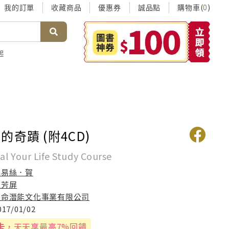
我的訂單
收藏商品
優惠券
誠品點
購物車(
)
0
起
奇蹟 (附4CD)
al Your Life Study Course
露易絲．賀
王芳屏
生命潛能文化事業有限公司
017/01/02
卡
，天天享最高7%回饋