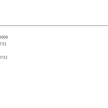
8006
751
9751