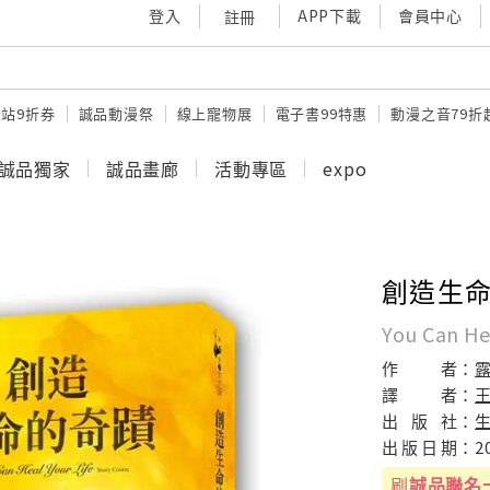
登入
APP下載
會員中心
註冊
站9折券
誠品動漫祭
線上寵物展
電子書99特惠
動漫之音79折
誠品獨家
誠品畫廊
活動專區
expo
創造生命的
You Can He
作
者：
譯
者：
出
版
社：
出
版
日
期：
2
刷
誠品聯名