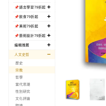
📌語言學習79折起
📌飲食79折起
📌美術79折起
📌藝術設計79折起
編輯推薦
人文史哲
歷史
宗教
哲學
當代思潮
性別研究
文化評論
閱讀