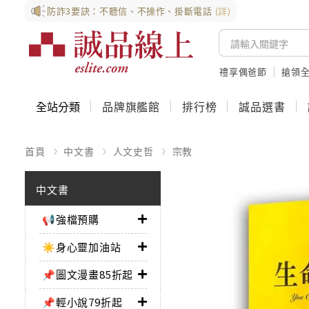
防詐3要訣：不聽信、不操作、掛斷電話
(詳)
禮享偶爸節
搶領全
全站分類
品牌旗艦館
排行榜
誠品選書
首頁
中文書
人文史哲
宗教
中文書
📢強檔預購
☀️身心靈加油站
📌圖文漫畫85折起
📌輕小說79折起