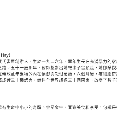
 Hay）
賀氏書屋創辦人，生於一九二六年，童年生長在充滿暴力的家
之路。五十一歲那年，醫師整斷出她罹患子宮頸癌，她卻樂觀
在釋放童年累積的內在憤怒與怨恨念頭，六個月後，癌細胞奇
譯成近三十種語言，銷售全世界超過三十個國家，改變了數千
還有生命中小小的奇蹟。金星金牛，喜歡美食和享受。句說是