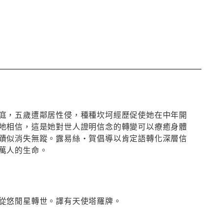
庭，五歲遭鄰居性侵，種種坎坷經歷促使她在中年開
地相信，這是她對世人證明信念的轉變可以療癒身體
蹟似消失無蹤。露易絲・賀倡導以肯定語轉化深層信
萬人的生命。
從悠閒星轉世。譯有天使塔羅牌。