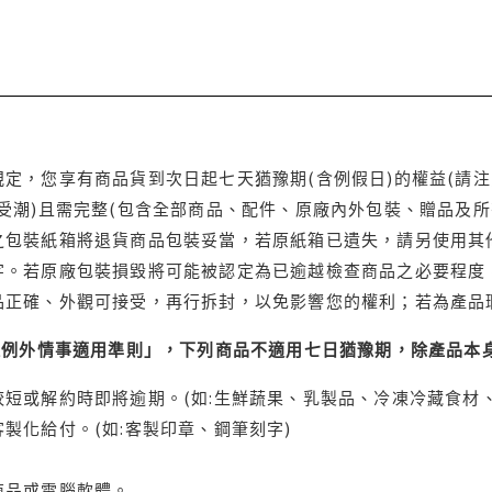
定，您享有商品貨到次日起七天猶豫期(含例假日)的權益(請
受潮)且需完整(包含全部商品、配件、原廠內外包裝、贈品及所
之包裝紙箱將退貨商品包裝妥當，若原紙箱已遺失，請另使用其
字。若原廠包裝損毀將可能被認定為已逾越檢查商品之必要程度，
品正確、外觀可接受，再行拆封，以免影響您的權利；若為產品
理例外情事適用準則」，下列商品不適用七日猶豫期，除產品本
短或解約時即將逾期。(如:生鮮蔬果、乳製品、冷凍冷藏食材、
製化給付。(如:客製印章、鋼筆刻字)
商品或電腦軟體。