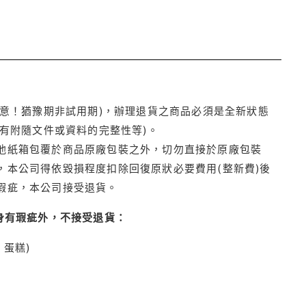
注意！猶豫期非試用期)，辦理退貨之商品必須是全新狀態
有附隨文件或資料的完整性等)。
他紙箱包覆於商品原廠包裝之外，切勿直接於原廠包裝
本公司得依毀損程度扣除回復原狀必要費用(整新費)後
瑕疵，本公司接受退貨。
身有瑕疵外，不接受退貨：
蛋糕)