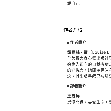
愛自己
作者介紹
■作者簡介
露易絲・賀（Louise L.
全美最大身心靈出版社
始步入正向的自我療癒
的好機會。她開始專注
念，其出版書籍已被翻
■譯者簡介
王芳屏
奧修門徒。喜愛生命，