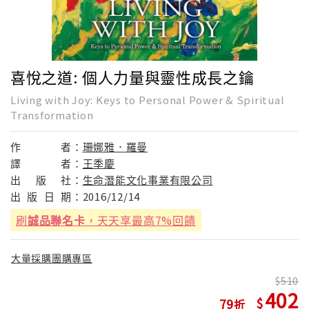
喜悅之道: 個人力量與靈性成長之鑰
Living with Joy: Keys to Personal Power & Spiritual
Transformation
作
者：
珊娜雅．羅曼
譯
者：
王季慶
出
版
社：
生命潛能文化事業有限公司
出
版
日
期：
2016/12/14
刷
誠品聯名卡
，天天享最高7%回饋
大量採購團購專區
510
402
79