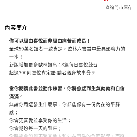
查詢門市庫存
內容簡介
你可以經由喜悅而非經由痛苦而成長！
全球50萬名讀者一致肯定，歐林六書當中最具影響力的
一本！
新版增加更多歐林訊息‧18篇每日喜悅練習
超過300則喜悅肯定語‧讀者親身故事分享
當你閱讀此書並勤作練習，你將愈感到生氣勃勃和自信
滿滿。
無論你周遭發生什麼事，你都能保有一份內在的平靜
感；
你會更喜愛並享受你的生活；
你會期盼每一天的到來；
你將學會如何不受其他人和外在事件的負面影響，而擁