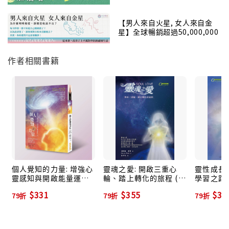
【男人來自火星, 女人來自金
星】全球暢銷超過50,000,000
冊！
作者相關書籍
個人覺知的力量: 增強心
靈魂之愛: 開啟三重心
靈性成長:
靈感知與開啟能量運作
輪、踏上轉化的旅程 (第
學習之路
之門 (第3版)
2版)
$331
$355
$33
79折
79折
79折