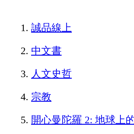
誠品線上
中文書
人文史哲
宗教
開心曼陀羅 2: 地球上