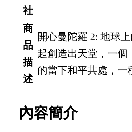
社
商
開心曼陀羅 2: 地
品
起創造出天堂，一個
描
的當下和平共處，一
述
內容簡介