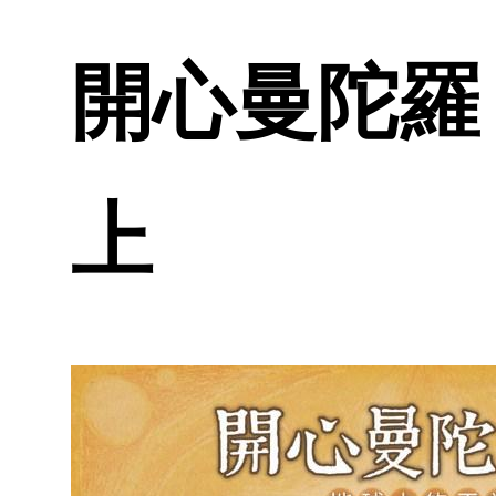
開心曼陀羅 
上