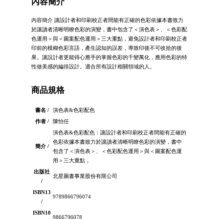
內容簡介
內容簡介 讓設計者和印刷校正者間能有正確的色彩依據本書致力
於讓讀者清晰明瞭色彩的演變，書中包含了＜演色表＞、＜色彩配
色運用＞與＜圖案配色運用＞三大重點，避免設計者和印刷校正者
印前的模糊色彩言語，產生認知的誤差，導致印後不可收拾的後
果。讓設計者更能得心應手的掌握色彩的千變萬化，應用色彩的特
性做美感的編排設計。適合所有設計相關領域的人。
商品規格
書名 /
演色表&色彩配色
作者 /
陳怡任
演色表&色彩配色：讓設計者和印刷校正者間能有正確的
色彩依據本書致力於讓讀者清晰明瞭色彩的演變，書中
簡介 /
包含了＜演色表＞、＜色彩配色運用＞與＜圖案配色運
用＞三大重點，
出版社
北星圖書事業股份有限公司
/
ISBN13
9789866796074
/
ISBN10
9866796078