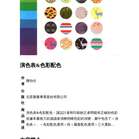
演色表&色彩配色
作
陳怡任
者
出
版
北星圖書事業股份有限公司
社
商
演色表&色彩配色：讓設計者和印刷校正者間能有正確的色彩
品
依據本書致力於讓讀者清晰明瞭色彩的演變，書中包含了＜演
描
色表＞、＜色彩配色運用＞與＜圖案配色運用＞三大重點，
述