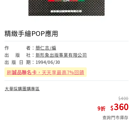
精緻手繪POP應用
作
者：
簡仁吉/編
出
版
社：
新形象出版事業有限公司
出
版
日
期：
1994/06/30
刷
誠品聯名卡
，天天享最高7%回饋
大量採購團購專區
400
360
9
查詢門市庫存