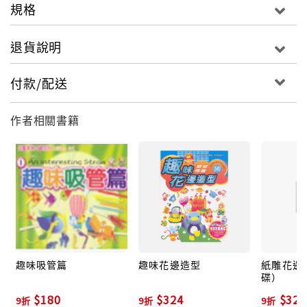
規格
退貨說明
付款/配送
作者相關書籍
趣味吸管篇
趣味花邊造型
紙雕花邊
碟）
$180
$324
$324
9折
9折
9折