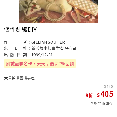
個性針織DIY
作
者：
GILLIANSOUTER
出
版
社：
新形象出版事業有限公司
出
版
日
期：
1999/12/31
刷
誠品聯名卡
，天天享最高7%回饋
大量採購團購專區
450
405
9
查詢門市庫存