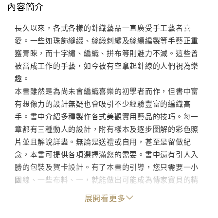
內容簡介
長久以來，各式各樣的針織藝品一直廣受手工藝者喜
愛。一些如珠飾縫綴、絲緞刺繡及絲繐編製等手藝正重
獲青睞，而十字繡、編織、拼布等則魅力不減。這些曾
被當成工作的手藝，如今被有空拿起針線的人們視為樂
趣。
本書雖然是為尚未會編織喜樂的初學者而作，但書中富
有想像力的設計無疑也會吸引不少經驗豐富的編織高
手。書中介紹多種製作各式美觀實用藝品的技巧。每一
章都有三種動人的設計，附有樣本及逐步圖解的彩色照
片並且解說詳盡。無論是送禮或自用，甚至是留做紀
念，本書可提供各項選擇滿您的需要。書中還有引人入
勝的包裝及賀卡設計。有了本書的引導，您只需要一小
團線、一些布料、一，就能做出可能成為傳家寶貝的精
品。
展開看更多