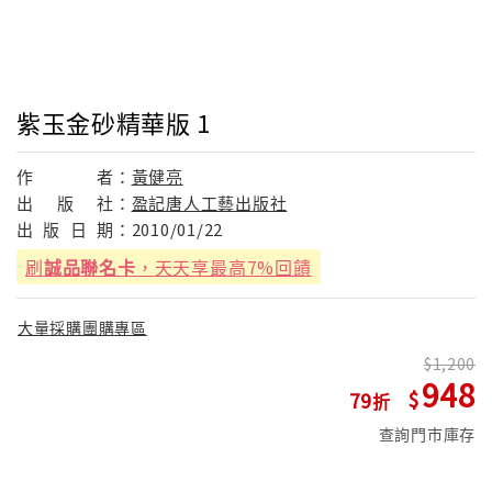
紫玉金砂精華版 1
作
者：
黃健亮
出
版
社：
盈記唐人工藝出版社
出
版
日
期：
2010/01/22
刷
誠品聯名卡
，天天享最高7%回饋
大量採購團購專區
1,200
948
79
查詢門市庫存