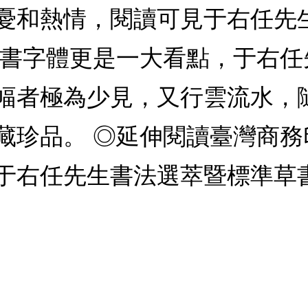
憂和熱情，閱讀可見于右任先
草書字體更是一大看點，于右
幅者極為少見，又行雲流水，
藏珍品。 ◎延伸閱讀臺灣商
于右任先生書法選萃暨標準草