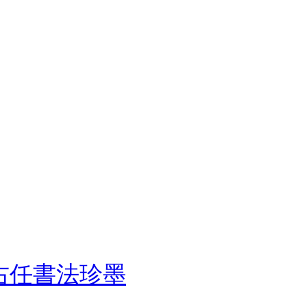
右任書法珍墨