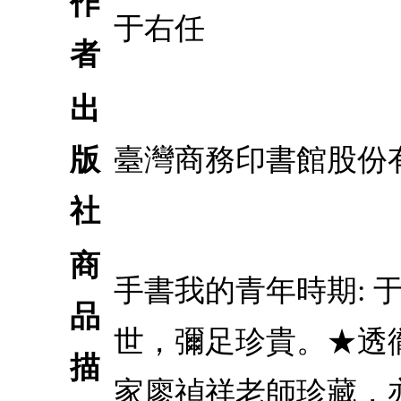
作
于右任
者
出
版
臺灣商務印書館股份
社
商
手書我的青年時期:
品
世，彌足珍貴。★透
描
家廖禎祥老師珍藏，