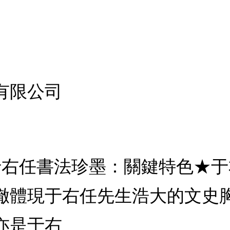
有限公司
 于右任書法珍墨：關鍵特色★
徹體現于右任先生浩大的文史
亦是于右