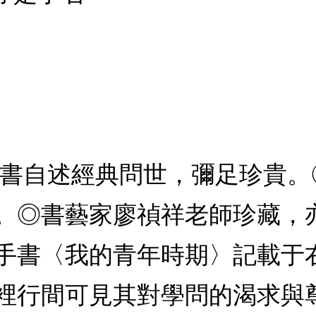
手書自述經典問世，彌足珍貴
。◎書藝家廖禎祥老師珍藏，
手書〈我的青年時期〉記載于
裡行間可見其對學問的渴求與