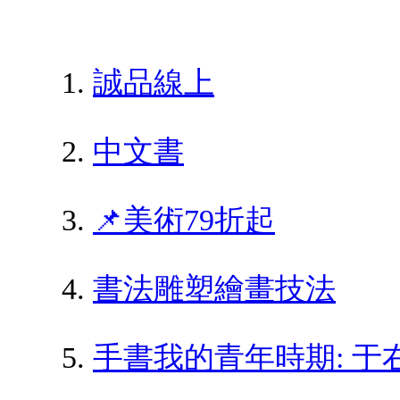
誠品線上
中文書
📌美術79折起
書法雕塑繪畫技法
手書我的青年時期: 于