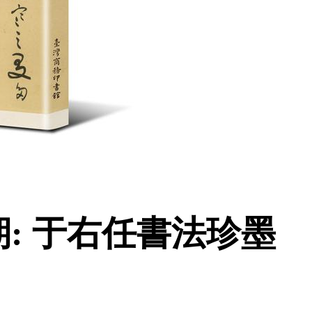
: 于右任書法珍墨