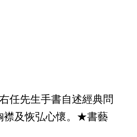
于右任先生手書自述經典問
胸襟及恢弘心懷。★書藝