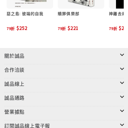
惡之島: 彼端的自我
贖罪俱樂部
神離去的
$252
$221
$27
79折
79折
79折
關於誠品
合作洽談
誠品線上
誠品通路
營業據點
訂閱誠品線上電子報