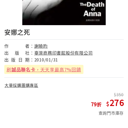
安娜之死
作
者：
謝曉昀
出
版
社：
臺灣商務印書館股份有限公司
出
版
日
期：
2010/01/31
刷
誠品聯名卡
，天天享最高7%回饋
大量採購團購專區
350
276
79
查詢門市庫存