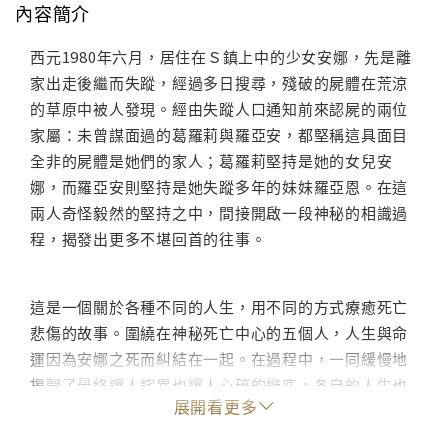
內容簡介
西元1980年六月，居住在Ｓ鎮上中的少女安娜，先是離
家出走後繼而失蹤，經過多日搜尋，殘破的屍體在荒涼
的草原中被人發現。經由失蹤人口通知前來認屍的兩位
家屬：未曾謀面過的葛羅莉與羅亞安，都堅稱這具面目
全非的屍體是她們的家人；葛羅莉堅持是她的女兒安
娜，而羅亞安則堅持是她失蹤多年的妹妹羅亞恩。在這
兩人奇怪毅然的堅持之中，間接開啟一段神秘的相識過
程，揭發出更多不堪回首的往事。
這是一個關於各種不同的人生，用不同的方式療癒死亡
悲傷的故事。圍繞在神秘死亡中心的五個人，人生與命
運因為安娜之死而糾結在一起。在過程中，一同緩慢地
揭開了最終讓人詫異也讓人心碎的謎底，各自的人生也
展開看更多
因為這個死亡而得到救贖。