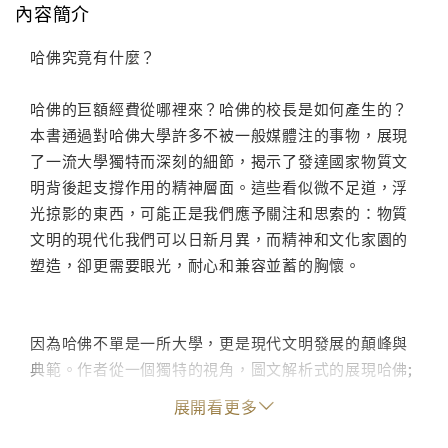
內容簡介
哈佛究竟有什麼？
哈佛的巨額經費從哪裡來？哈佛的校長是如何產生的？
本書通過對哈佛大學許多不被一般媒體注的事物，展現
了一流大學獨特而深刻的細節，揭示了發達國家物質文
明背後起支撐作用的精神層面。這些看似微不足道，浮
光掠影的東西，可能正是我們應予關注和思索的：物質
文明的現代化我們可以日新月異，而精神和文化家園的
塑造，卻更需要眼光，耐心和兼容並蓄的胸懷。
因為哈佛不單是一所大學，更是現代文明發展的顛峰與
典範。作者從一個獨特的視角，圖文解析式的展現哈佛;
相信您也會和我們一樣，透過高山之巔的一片景色，一
展開看更多
線風光，得出自己的思考，感受到那種無形的存在這個
環境氛圍裡的精神。