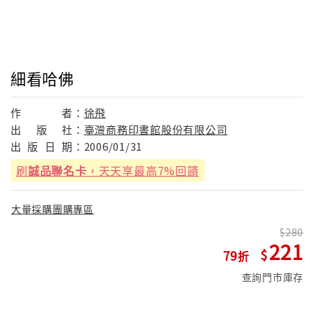
細看哈佛
作
者：
徐飛
出
版
社：
臺灣商務印書館股份有限公司
出
版
日
期：
2006/01/31
刷
誠品聯名卡
，天天享最高7%回饋
大量採購團購專區
280
221
79
查詢門市庫存