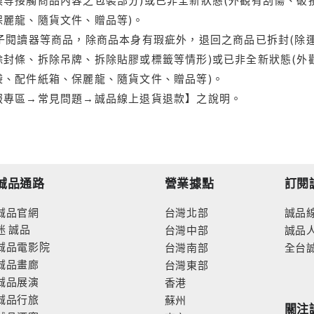
保麗龍、隨貨文件、贈品等)。
電子閱讀器等商品，除商品本身有瑕疵外，退回之商品已拆封(除
封條、拆除吊牌、拆除貼膠或標籤等情形)或已非全新狀態(外
袋、配件紙箱、保麗龍、隨貨文件、贈品等)。
服專區→常見問題→誠品線上退貨退款】之說明。
誠品通路
營業據點
訂閱
誠品官網
台灣北部
誠品
迷
誠品
台灣中部
誠品
誠品電影院
台灣南部
全台
誠品畫廊
台灣東部
誠品展演
香港
誠品行旅
蘇州
關注