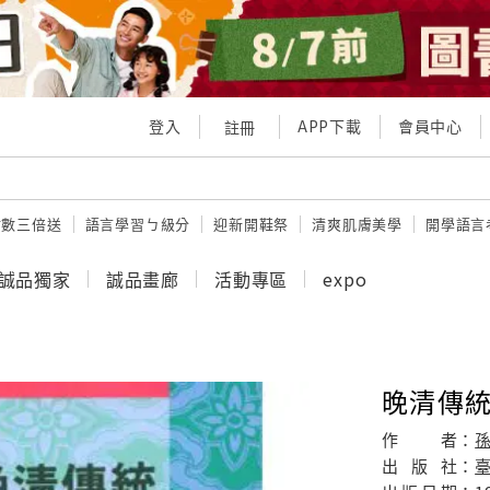
登入
APP下載
會員中心
註冊
點數三倍送
語言學習ㄅ級分
迎新開鞋祭
清爽肌膚美學
開學語言
誠品獨家
誠品畫廊
活動專區
expo
晚清傳
作
者：
出
版
社：