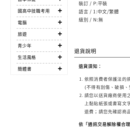
裝訂 / P:平裝
國高中技職考用
語言 / 1:中文/繁體
級別 / N:無
電腦
旅遊
青少年
退貨說明
生活風格
退貨須知：
簡體書
依照消費者保護法的規
(不得有刮傷、破損、
請您以送貨廠商使用
上黏貼紙張或書寫文
退費；請您先確認商
依「通訊交易解除權合