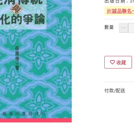
出
版
日
期：
1
刷
誠品聯名
數量
收藏
付款/配送