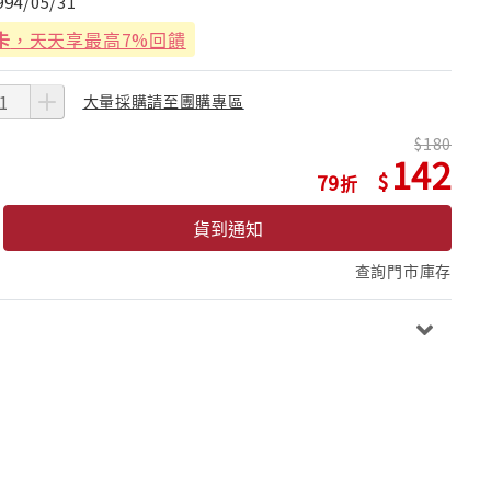
994/05/31
卡
，天天享最高7%回饋
大量採購請至團購專區
180
142
79
貨到通知
查詢門市庫存