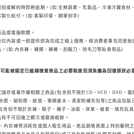
短或解約時即將逾期。(如:生鮮蔬果、乳製品、冷凍冷藏食材、
製化給付。(如:客製印章、鋼筆刻字)
商品或電腦軟體。
位內容或一經提供即為完成之線上服務，經消費者事先同意始提
。(如:內衣褲、襪類、褲襪、刮鬍刀、除毛刀等貼身用品)
可能被認定已逾越檢查商品之必要程度而須負擔為回復原狀必要
儲存或著作權相關之商品(包含但不限於CD、VCD、DVD、電
水匣、碳粉匣、紙張、筆類墨水、清潔劑補充包等)之商品包裝已
(包含但不限於衣褲、鞋子、襪子、泳裝、床單、被套、填充玩具
品有不可回復之髒污或磨損痕跡。
品、內衣褲等消耗性或個人衛生用品、商品銷售頁面上特別載明之
等接觸商品內容之包裝部分)或已非全新狀態(外觀有刮傷、破