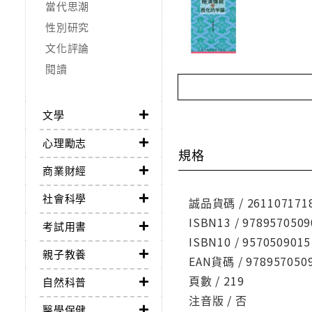
當代思潮
性別研究
文化評論
閱讀
文學
心理勵志
規格
商業財經
社會科學
誠品貨碼 / 261107171
ISBN13 / 9789570509
考試用書
ISBN10 / 9570509015
親子教養
EAN貨碼 / 978957050
頁數 / 219
自然科普
注音版 / 否
醫學保健