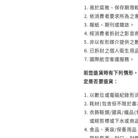
易於腐敗、保存期限較
依消費者要求所為之客
報紙、期刊或雜誌。
經消費者拆封之影音
非以有形媒介提供之數
已拆封之個人衛生用品
國際航空客運服務。
若您退貨時有下列情形，
定是否要退貨：
以數位或電磁紀錄形式
耗材(包含但不限於墨
衣飾鞋類/寢具/織品
或經剪標或下水或商
食品、美容/保養用
限於瓶蓋、封口、封膜