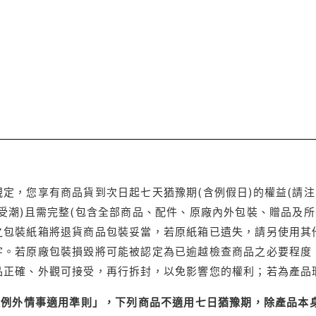
定，您享有商品貨到次日起七天猶豫期(含例假日)的權益(請
受潮)且需完整(包含全部商品、配件、原廠內外包裝、贈品及所
之包裝紙箱將退貨商品包裝妥當，若原紙箱已遺失，請另使用其
字。若原廠包裝損毀將可能被認定為已逾越檢查商品之必要程度，
品正確、外觀可接受，再行拆封，以免影響您的權利；若為產品
理例外情事適用準則」，下列商品不適用七日猶豫期，除產品本