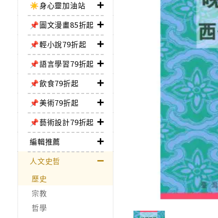
☀️身心靈加油站
📌圖文漫畫85折起
📌輕小說79折起
📌語言學習79折起
📌飲食79折起
📌美術79折起
📌藝術設計79折起
編輯推薦
人文史哲
歷史
宗教
哲學