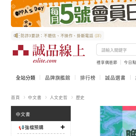
防詐3要訣：不聽信、不操作、掛斷電話
(詳)
禮享偶爸節
今日
全站分類
品牌旗艦館
排行榜
誠品選書
首頁
中文書
人文史哲
歷史
中文書
📢強檔預購