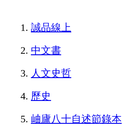
誠品線上
中文書
人文史哲
歷史
岫廬八十自述節錄本