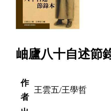
岫廬八十自述節
作
王雲五/王學哲
者