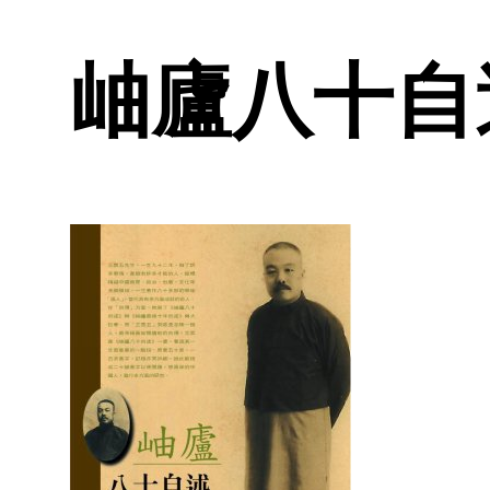
岫廬八十自述