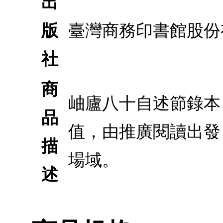
出
版
臺灣商務印書館股份
社
商
岫廬八十自述節錄本
品
值，由推廣閱讀出發
描
場域。
述