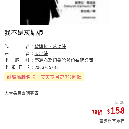
我不是灰姑娘
作
者：
黛博拉．葛瑞綺
譯
者：
張定綺
出
版
社：
臺灣商務印書館股份有限公司
出
版
日
期：
2003/05/31
刷
誠品聯名卡
，天天享最高7%回饋
大量採購團購專區
200
158
79
查詢門市庫存