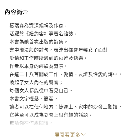
內容簡介
葛瑞森為資深編輯及作家，
活躍於《紐約客》等著名雜誌，
本書為她首次出版的詩集。
書中魔法般的詩句，表達出都會年輕女子面對
愛情和工作時所遇到的兩難及快樂。
作者以本身的經驗為背景，
在這二十八首關於工作、愛情、友誼及性愛的詩中，
喚起了女人內在的聲音；
每個女人都能從中看見自己。
本書文字輕鬆、簡潔，
讀者可以在任何地方：捷運上、家中的沙發上閱讀，
它甚至可以成為宴會上很有趣的話題。
無論你在何處閱讀，
葛瑞森的詩句都會帶領你進入她的世界並沉浸於其中，
展開看更多
久久不能自己。