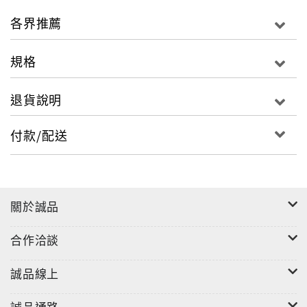
各界推薦
作者簡介
黛博拉‧葛瑞森 Deborah Garrison
規格
1965年出生於密西根州安娜堡市，
畢業於布朗大學 。
退貨說明
曾任《紐約客》編輯。
現為科諾夫出版社(Alfred A. Knopf)的詩文編輯，
付款/配送
以及 Pantheon Books 的資深編輯。
她的詩皆在《紐約客》、ELLE、《紐約時報》發表過。
關於誠品
合作洽談
誠品線上
誠品通路