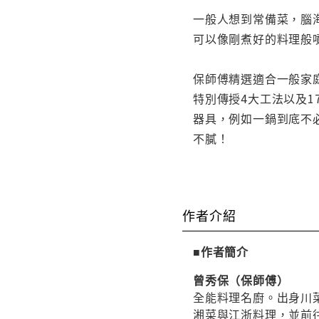
一般人想到常備菜，腦
可以像剛煮好的料理般
保師傅精選適合一般家
特別傳授4大工法以及
器具，例如一鍋到底不
不膩！
作者介紹
■作者簡介
曾秀保（保師傅）
全能料理名廚。
出身川
湘菜與江浙料理，並前