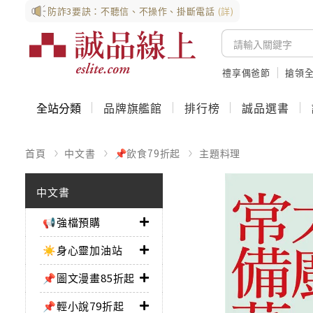
防詐3要訣：不聽信、不操作、掛斷電話
(詳)
禮享偶爸節
搶領全
全站分類
品牌旗艦館
排行榜
誠品選書
首頁
中文書
📌飲食79折起
主題料理
中文書
📢強檔預購
☀️身心靈加油站
📌圖文漫畫85折起
📌輕小說79折起