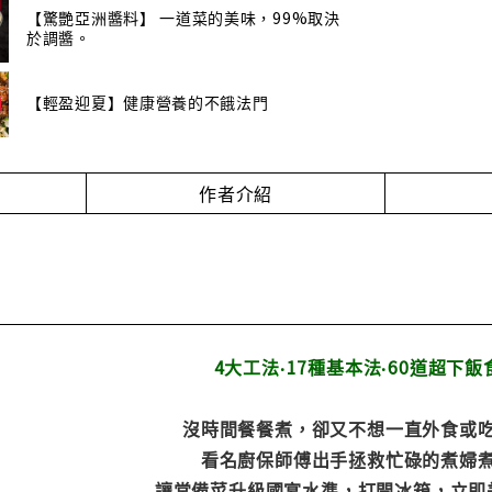
【驚艷亞洲醬料】 一道菜的美味，99%取決
於調醬。
【輕盈迎夏】健康營養的不餓法門
作者介紹
4大工法‧17種基本法‧60道超下飯
沒時間餐餐煮，卻又不想一直外食或
看名廚保師傅出手拯救忙碌的煮婦
讓常備菜升級國宴水準，打開冰箱，立即