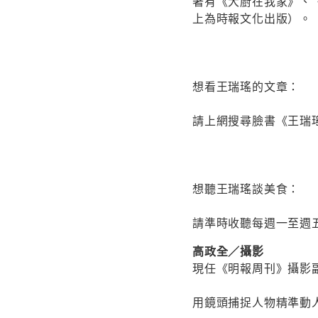
著有《大廚在我家》、
上為時報文化出版）。
想看王瑞瑤的文章：
請上網搜尋臉書《王瑞
想聽王瑞瑤談美食：
請準時收聽每週一至週五
高政全／攝影
現任《明報周刊》攝影
用鏡頭捕捉人物精準動