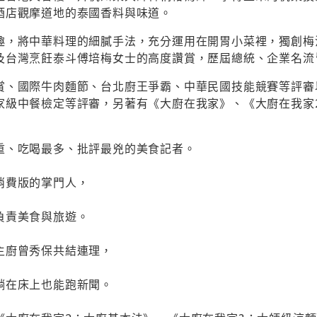
酒店觀摩道地的泰國香料與味道。
趣，將中華料理的細膩手法，充分運用在開胃小菜裡，獨創梅
及台灣烹飪泰斗傅培梅女士的高度讚賞，歷屆總統、企業名流
賞、國際牛肉麵節、台北廚王爭霸、中華民國技能競賽等評審
家級中餐檢定等評審，另著有《大廚在我家》、《大廚在我家
重、吃喝最多、批評最兇的美食記者。
消費版的掌門人，
負責美食與旅遊。
主廚曾秀保共結連理，
躺在床上也能跑新聞。