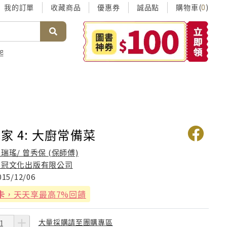
我的訂單
收藏商品
優惠券
誠品點
購物車(
)
0
起
家 4: 大廚常備菜
瑞瑤/ 曾秀保 (保師傅)
皇冠文化出版有限公司
015/12/06
卡
，天天享最高7%回饋
大量採購請至團購專區