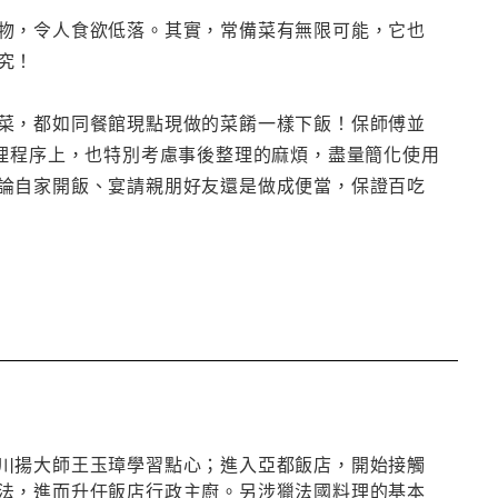
物，令人食欲低落。其實，常備菜有無限可能，它也
究！
菜，都如同餐館現點現做的菜餚一樣下飯！保師傅並
料理程序上，也特別考慮事後整理的麻煩，盡量簡化使用
論自家開飯、宴請親朋好友還是做成便當，保證百吃
川揚大師王玉璋學習點心；進入亞都飯店，開始接觸
法，進而升任飯店行政主廚。另涉獵法國料理的基本