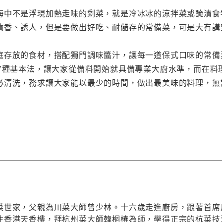
海中不是浮現加熱走味的剩菜，就是冷冰冰的涼拌菜或醃漬食
噴香、誘人，但是要做出好吃、耐儲存的常備菜，可是大有講
庭存放的食材，搭配獨門調味醬汁，讓每一道保式口味的常備
17種基本法，讓大家從備料開始就具備專業大廚水準，而在
必清洗，務求讓大家能以最少的時間，做出最美味的料理，無
菜世家，父親為川菜大師曾少林。十六歲走進廚房，跟著首席
往香港天香樓，拜杭州菜大師韓桐椿為師，學得正宗的杭菜技