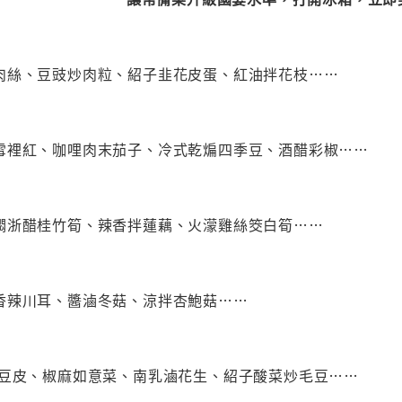
肉絲、豆豉炒肉粒、紹子韭花皮蛋、紅油拌花枝……
雪裡紅、咖哩肉末茄子、冷式乾煸四季豆、酒醋彩椒……
燜浙醋桂竹筍、辣香拌蓮藕、火濛雞絲筊白筍……
香辣川耳、醬滷冬菇、涼拌杏鮑菇……
拌豆皮、椒麻如意菜、南乳滷花生、紹子酸菜炒毛豆……