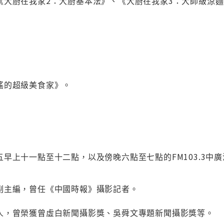
《大廚在我家2：大廚基本法》、《大廚在我家3：大師級涼
瑤的超級美食家》。
早上十一點至十二點，以及傍晚六點至七點的FM103.3中
副主編，曾任《中國時報》攝影記者。
人，曾榮獲曾虛白新聞攝影獎、吳舜文專題新聞攝影獎等。