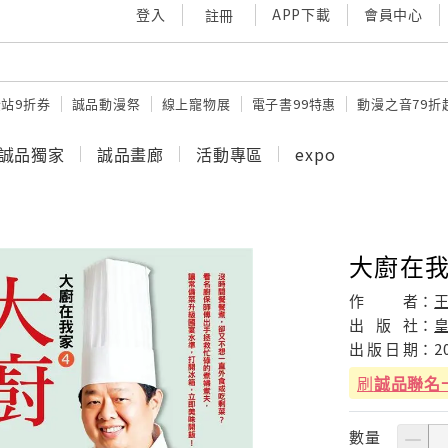
登入
APP下載
會員中心
註冊
站9折券
誠品動漫祭
線上寵物展
電子書99特惠
動漫之音79折
誠品獨家
誠品畫廊
活動專區
expo
大廚在我
作
者：
王
出
版
社：
出
版
日
期：
2
刷
誠品聯名
數量