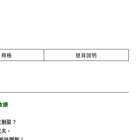
規格
退貨說明
食譜
吃剩菜？
煮夫，
美味開飯！