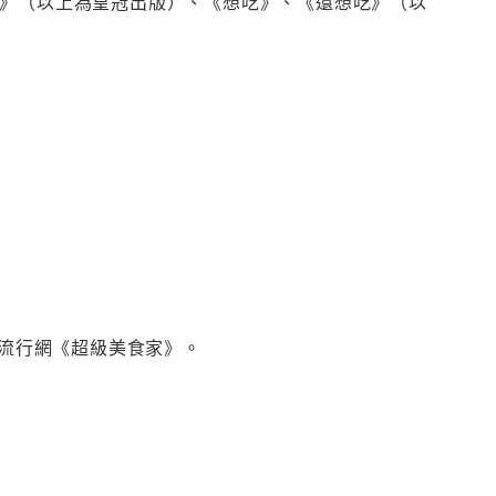
麵》（以上為皇冠出版）、《想吃》、《還想吃》（以
廣流行網《超級美食家》。