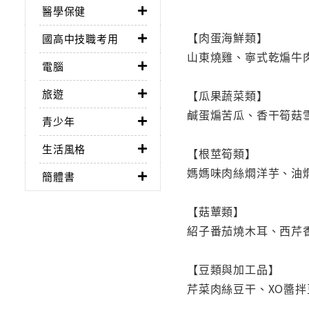
醫學保健
【肉蛋海鮮類】
國高中技職考用
山東燒雞、寧式乾煸牛
電腦
旅遊
【瓜果蔬菜類】
鹹蛋煸苦瓜、香干筍菇
青少年
生活風格
【根莖筍類】
媽媽味肉絲燜洋芋、油
簡體書
【菇蕈類】
紹子番茄燒木耳、西芹
【豆類與加工品】
芹菜肉絲豆干、XO醬