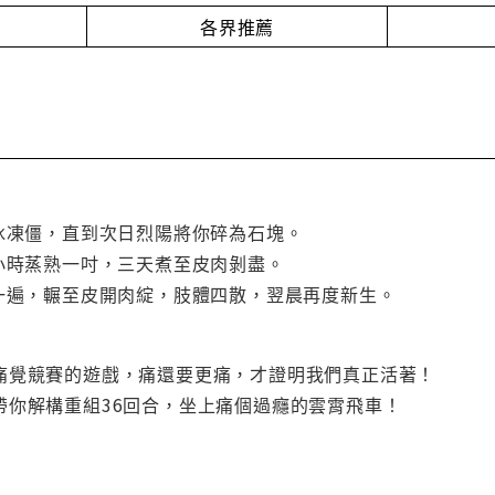
各界推薦
結冰凍僵，直到次日烈陽將你碎為石塊。
每小時蒸熟一吋，三天煮至皮肉剝盡。
軌一遍，輾至皮開肉綻，肢體四散，翌晨再度新生。
痛覺競賽的遊戲，痛還要更痛，才證明我們真正活著！
帶你解構重組36回合，坐上痛個過癮的雲霄飛車！