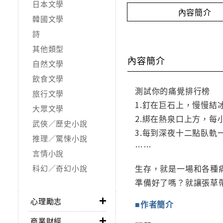
日本文學
內容簡介
韓國文學
詩
其他類型
內容簡介
自然文學
飲食文學
測試你的痛覺排行榜
旅行文學
1.釘在巨石上，慢慢
大眾文學
2.綁在熱泉口上方，
武俠／歷史小說
3.每到深夜十二點臥
推理／驚悚小說
……
言情小說
生存，就是一場和各種
科幻／奇幻小說
準備好了嗎？就讓張草
心理勵志
■作者簡介
商業財經