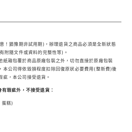
注意！猶豫期非試用期)，辦理退貨之商品必須是全新狀態
有附隨文件或資料的完整性等)。
他紙箱包覆於商品原廠包裝之外，切勿直接於原廠包裝
本公司得依毀損程度扣除回復原狀必要費用(整新費)後
瑕疵，本公司接受退貨。
身有瑕疵外，不接受退貨：
蛋糕)