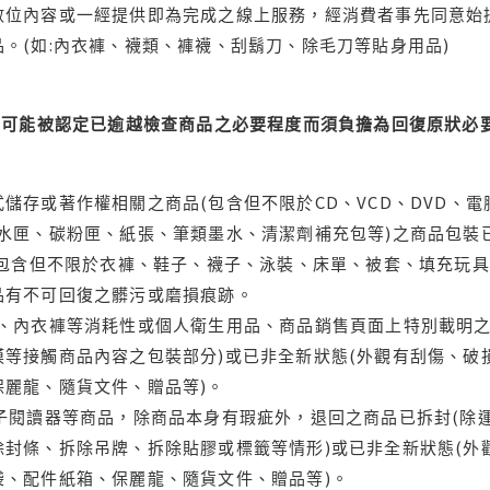
位內容或一經提供即為完成之線上服務，經消費者事先同意始提
。(如:內衣褲、襪類、褲襪、刮鬍刀、除毛刀等貼身用品)
可能被認定已逾越檢查商品之必要程度而須負擔為回復原狀必要
儲存或著作權相關之商品(包含但不限於CD、VCD、DVD、電
水匣、碳粉匣、紙張、筆類墨水、清潔劑補充包等)之商品包裝已
(包含但不限於衣褲、鞋子、襪子、泳裝、床單、被套、填充玩具
品有不可回復之髒污或磨損痕跡。
品、內衣褲等消耗性或個人衛生用品、商品銷售頁面上特別載明之
等接觸商品內容之包裝部分)或已非全新狀態(外觀有刮傷、破
保麗龍、隨貨文件、贈品等)。
電子閱讀器等商品，除商品本身有瑕疵外，退回之商品已拆封(除
封條、拆除吊牌、拆除貼膠或標籤等情形)或已非全新狀態(外
袋、配件紙箱、保麗龍、隨貨文件、贈品等)。