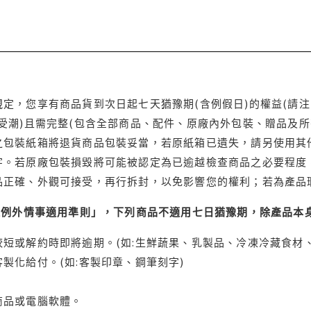
定，您享有商品貨到次日起七天猶豫期(含例假日)的權益(請
受潮)且需完整(包含全部商品、配件、原廠內外包裝、贈品及所
之包裝紙箱將退貨商品包裝妥當，若原紙箱已遺失，請另使用其
字。若原廠包裝損毀將可能被認定為已逾越檢查商品之必要程度，
品正確、外觀可接受，再行拆封，以免影響您的權利；若為產品
理例外情事適用準則」，下列商品不適用七日猶豫期，除產品本
短或解約時即將逾期。(如:生鮮蔬果、乳製品、冷凍冷藏食材、
製化給付。(如:客製印章、鋼筆刻字)
商品或電腦軟體。