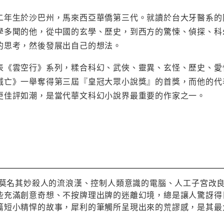
二年生於沙巴州，馬來西亞華僑第三代。就讀於台大牙醫系的
學多聞的他，從中國的玄學、歷史，到西方的驚悚、偵探、科
的思考，然後發展出自己的想法。
表《雲空行》系列，糅合科幻、武俠、靈異、玄怪、歷史、愛
滅亡》一舉奪得第三屆『皇冠大眾小說獎』的首獎，而他的代
更佳評如潮，是當代華文科幻小說界最重要的作家之一。
薦】莫名其妙殺人的流浪漢、控制人類意識的電腦、人工子宮改
些充滿創意奇想、不按牌理出牌的迷離幻境，總是讓人驚訝得
篇短小精悍的故事，犀利的筆觸所呈現出來的荒謬感，是其最