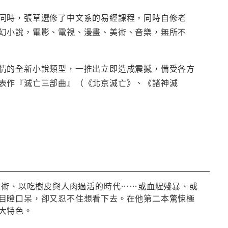
同時，張草選修了中文系的易經課程，同時自修老
幻小說，電影、電視、漫畫、美術、音樂，無所不
情的全新小說類型，一推出立即造成震撼，備受各方
表作『滅亡三部曲』（《北京滅亡》、《諸神滅
良術、以吃樹皮與人肉過活的時代……或血腥殘暴、或
目瞪口呆，卻又忍不住想看下去。在他第二本驚悚極
大特色。