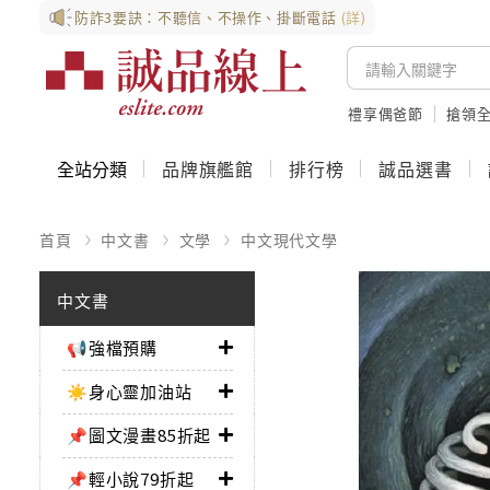
防詐3要訣：不聽信、不操作、掛斷電話
(詳)
禮享偶爸節
搶領全
全站分類
品牌旗艦館
排行榜
誠品選書
首頁
中文書
文學
中文現代文學
中文書
📢強檔預購
☀️身心靈加油站
📌圖文漫畫85折起
📌輕小說79折起