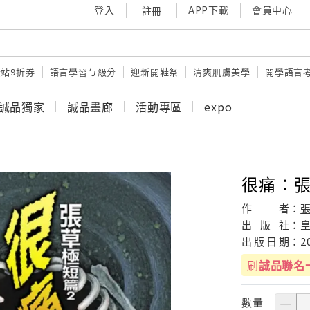
登入
APP下載
會員中心
註冊
站9折券
語言學習ㄅ級分
迎新開鞋祭
清爽肌膚美學
開學語言
誠品獨家
誠品畫廊
活動專區
expo
很痛：張
作
者：
出
版
社：
出
版
日
期：
2
刷
誠品聯名
數量