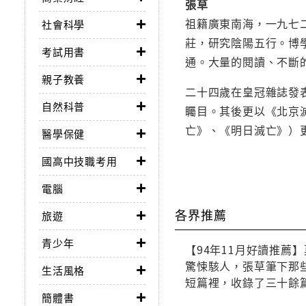
張草
祖籍廣東南海，一九七
社會科學
莊，研究陰陽五行。博
考試用書
通。大量的閱讀、不斷
親子教養
二十四歲在皇冠雜誌發
自然科普
矚目。其後更以《北京
亡》、《明日滅亡》）
醫學保健
國高中技職考用
電腦
各界推薦
旅遊
青少年
【94年11月好讀推
驚悚駭人，張草筆下那
生活風格
短篇裡，收錄了三十餘
簡體書