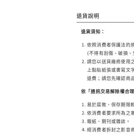
退貨說明
退貨須知：
依照消費者保護法的規
(不得有刮傷、破損、
請您以送貨廠商使用
上黏貼紙張或書寫文
退費；請您先確認商
依「通訊交易解除權合
易於腐敗、保存期限較
依消費者要求所為之客
報紙、期刊或雜誌。
經消費者拆封之影音