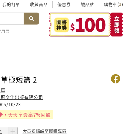
我的訂單
收藏商品
優惠券
誠品點
購物車(
)
0
考用展
草極短篇 2
張草
皇冠文化出版有限公司
005/10/23
卡
，天天享最高7%回饋
大量採購請至團購專區