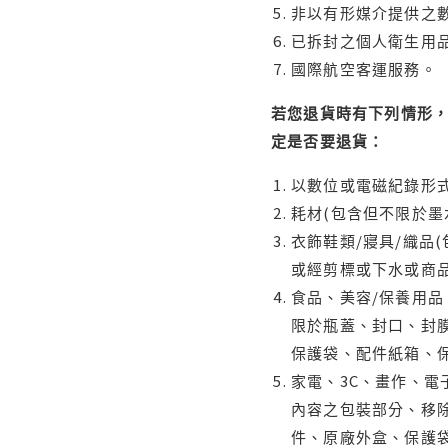
非以有形媒介提供之數
已拆封之個人衛生用品
國際航空客運服務。
若您退貨時有下列情形，
定是否要退貨：
以數位或電磁紀錄形式
耗材(包含但不限於墨
衣飾鞋類/寢具/織品
或經剪標或下水或商
食品、美容/保養用
限於瓶蓋、封口、封膜
保護袋、配件紙箱、
家電、3C、畫作、
內容之包裝部分、移除
件、原廠外盒、保護