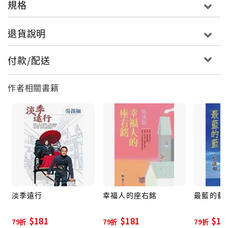
規格
為什麼要做個惶惶茫茫的囚徒 ?
退貨說明
一個人的時候 , 她總是對我唱著她最喜歡的一首歌 :
付款/配送
Home is where the heart is.
作者相關書籍
My heart is with you.
淡季遠行
幸福人的座右銘
最藍的藍
$181
$181
$15
79折
79折
79折