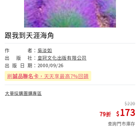
跟我到天涯海角
作
者：
吳淡如
出
版
社：
皇冠文化出版有限公司
出
版
日
期：
2000/09/26
刷
誠品聯名卡
，天天享最高7%回饋
大量採購團購專區
220
173
79
查詢門市庫存