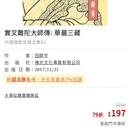
實叉難陀大師傳: 華嚴三藏
中國佛教高僧全集82
作
者：
田耕宇
出
版
社：
佛光文化事業有限公司
出
版
日
期：
2007/12/31
刷
誠品聯名卡
，天天享最高7%回饋
大量採購團購專區
250
197
79
查詢門市庫存