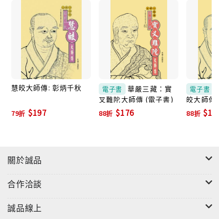
慧皎大師傳: 彰炳千秋
華嚴三藏：實
電子書
電子書
叉難陀大師傳 (電子書)
皎大師傳 
$197
$176
$17
79折
88折
88折
關於誠品
合作洽談
誠品線上