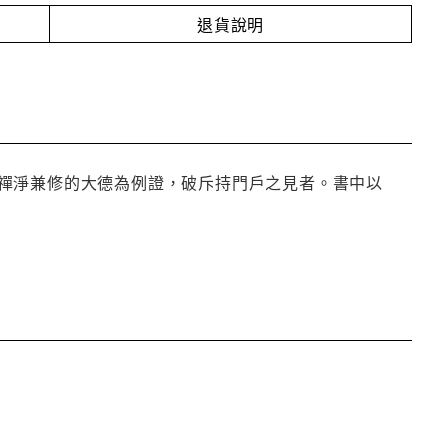
退貨說明
禪淨兼修的大德為例證，破斥持門戶之見者。書中以