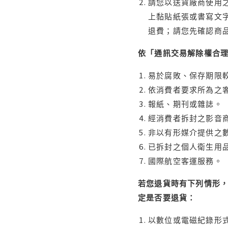
請您以送貨廠商使用
上黏貼紙張或書寫文
退費；請您先確認商
依「通訊交易解除權合
易於腐敗、保存期限較
依消費者要求所為之客
報紙、期刊或雜誌。
經消費者拆封之影音
非以有形媒介提供之數
已拆封之個人衛生用品
國際航空客運服務。
若您退貨時有下列情形，
定是否要退貨：
以數位或電磁紀錄形式