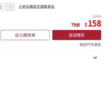
大量採購請至團購專區
200
158
79
加入購物車
直接購買
查詢門市庫存