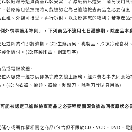
之包裝紙箱將退貨商品包裝妥當，若原紙箱已遺失，請另使用其
字。若原廠包裝損毀將可能被認定為已逾越檢查商品之必要程度，
品正確、外觀可接受，再行拆封，以免影響您的權利；若為產品
理例外情事適用準則」，下列商品不適用七日猶豫期，除產品本
短或解約時即將逾期。(如:生鮮蔬果、乳製品、冷凍冷藏食材、
製化給付。(如:客製印章、鋼筆刻字)
商品或電腦軟體。
位內容或一經提供即為完成之線上服務，經消費者事先同意始提
。(如:內衣褲、襪類、褲襪、刮鬍刀、除毛刀等貼身用品)
可能被認定已逾越檢查商品之必要程度而須負擔為回復原狀必要
儲存或著作權相關之商品(包含但不限於CD、VCD、DVD、電