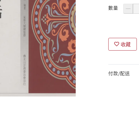
數量
收藏
付款/配送