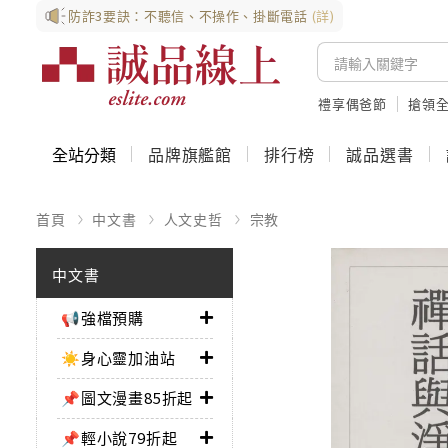
防詐3要訣：不聽信、不操作、掛斷電話
(詳)
禮享偶爸節
搶領全
全站分類
品牌旗艦館
排行榜
誠品選書
首頁
中文書
人文史哲
宗教
中文書
📢強檔預購
☀️身心靈加油站
📌圖文漫畫85折起
📌輕小說79折起