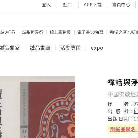
登入
APP下載
會員中心
註冊
站9折券
誠品動漫祭
線上寵物展
電子書99特惠
動漫之音79折
誠品獨家
誠品畫廊
活動專區
expo
禪話與
中國佛教經
作
者：
出
版
社：
出
版
日
期：
1
刷
誠品聯名