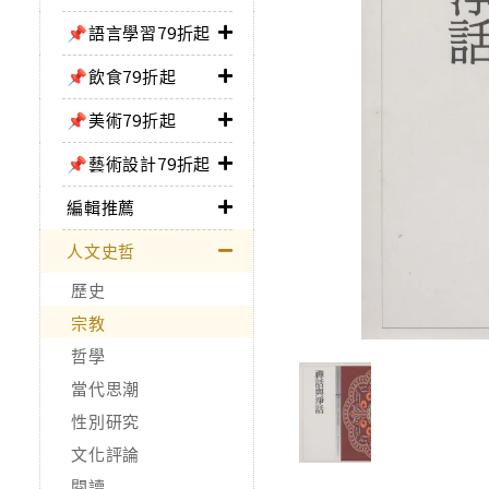
📌語言學習79折起
📌飲食79折起
📌美術79折起
📌藝術設計79折起
編輯推薦
人文史哲
歷史
宗教
哲學
當代思潮
性別研究
文化評論
閱讀