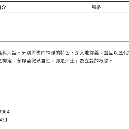
簡介
規格
話與淨話。分別將佛門禪淨的特色，深入地釋義。並且以歷代
是禪定；參禪至徹見自性，即是淨土」為立論的根據。
8004
431