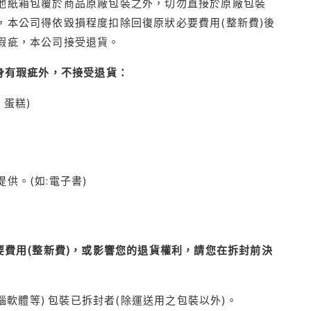
他紙箱包覆於商品原廠包裝之外，切勿直接於原廠包裝
本公司得依毀損程度扣除回復原狀必要費用(整新費)後
瑕疵，本公司接受退貨。
身有瑕疵外，不接受退貨：
蛋糕)
供。(如:電子書)
費用(整新費)，或影響您的退貨權利，請您在拆封前決
腦軟體等) 包裝已拆封者(除運送用之包裝以外)。