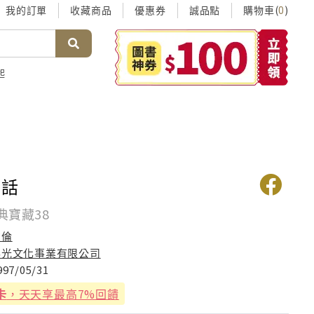
我的訂單
收藏商品
優惠券
誠品點
購物車(
)
0
起
淨話
典寶藏38
方倫
佛光文化事業有限公司
997/05/31
卡
，天天享最高7%回饋