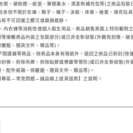
水匣、碳粉匣、紙張、筆類墨水、清潔劑補充包等)之商品包裝已
(包含但不限於衣褲、鞋子、襪子、泳裝、床單、被套、填充玩具
品有不可回復之髒污或磨損痕跡。
品、內衣褲等消耗性或個人衛生用品、商品銷售頁面上特別載明之
等接觸商品內容之包裝部分)或已非全新狀態(外觀有刮傷、破
保麗龍、隨貨文件、贈品等)。
電子閱讀器等商品，除商品本身有瑕疵外，退回之商品已拆封(除
封條、拆除吊牌、拆除貼膠或標籤等情形)或已非全新狀態(外
袋、配件紙箱、保麗龍、隨貨文件、贈品等)。
服專區→常見問題→誠品線上退貨退款】之說明。