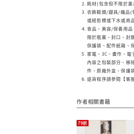
耗材(包含但不限於墨
衣飾鞋類/寢具/織品
或經剪標或下水或商
食品、美容/保養用
限於瓶蓋、封口、封膜
保護袋、配件紙箱、
家電、3C、畫作、
內容之包裝部分、移除
件、原廠外盒、保護
退貨程序請參閱【客
作者相關書籍
79折