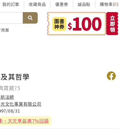
我的訂單
收藏商品
優惠券
誠品點
購物車(
)
0
考用展
觀及其哲學
典寶藏75
法舫法師
佛光文化事業有限公司
997/08/31
卡
，天天享最高7%回饋