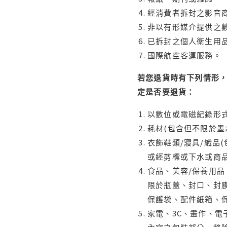
經消費者拆封之影音
非以有形媒介提供之數
已拆封之個人衛生用品
國際航空客運服務。
若您退貨時有下列情形，
定是否要退貨：
以數位或電磁紀錄形式
耗材(包含但不限於墨
衣飾鞋類/寢具/織品
或經剪標或下水或商
食品、美容/保養用
限於瓶蓋、封口、封膜
保護袋、配件紙箱、
家電、3C、畫作、