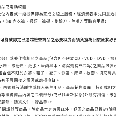
商品或電腦軟體。
位內容或一經提供即為完成之線上服務，經消費者事先同意始提
。(如:內衣褲、襪類、褲襪、刮鬍刀、除毛刀等貼身用品)
可能被認定已逾越檢查商品之必要程度而須負擔為回復原狀必要
儲存或著作權相關之商品(包含但不限於CD、VCD、DVD、電
水匣、碳粉匣、紙張、筆類墨水、清潔劑補充包等)之商品包裝已
(包含但不限於衣褲、鞋子、襪子、泳裝、床單、被套、填充玩具
品有不可回復之髒污或磨損痕跡。
品、內衣褲等消耗性或個人衛生用品、商品銷售頁面上特別載明之
等接觸商品內容之包裝部分)或已非全新狀態(外觀有刮傷、破
保麗龍、隨貨文件、贈品等)。
電子閱讀器等商品，除商品本身有瑕疵外，退回之商品已拆封(除