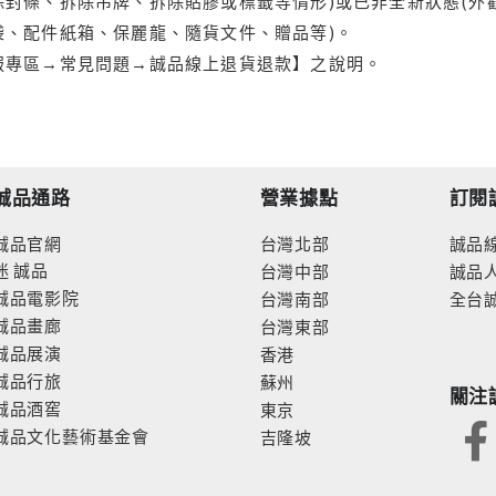
封條、拆除吊牌、拆除貼膠或標籤等情形)或已非全新狀態(外
袋、配件紙箱、保麗龍、隨貨文件、贈品等)。
服專區→常見問題→誠品線上退貨退款】之說明。
誠品通路
營業據點
訂閱
誠品官網
台灣北部
誠品
迷
誠品
台灣中部
誠品
誠品電影院
台灣南部
全台
誠品畫廊
台灣東部
誠品展演
香港
誠品行旅
蘇州
關注
誠品酒窖
東京
誠品文化藝術基金會
吉隆坡