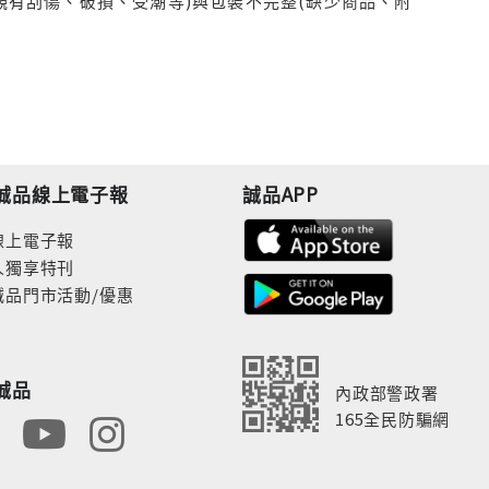
觀有刮傷、破損、受潮等)與包裝不完整(缺少商品、附
誠品線上電子報
誠品APP
線上電子報
人獨享特刊
誠品門市活動/優惠
誠品
內政部警政署
165全民防騙網