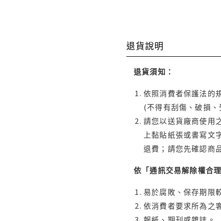
退貨說明
退貨須知：
依照消費者保護法的規
(不得有刮傷、破損、
請您以送貨廠商使用
上黏貼紙張或書寫文
退費；請您先確認商
依「通訊交易解除權合
易於腐敗、保存期限較
依消費者要求所為之客
報紙、期刊或雜誌。