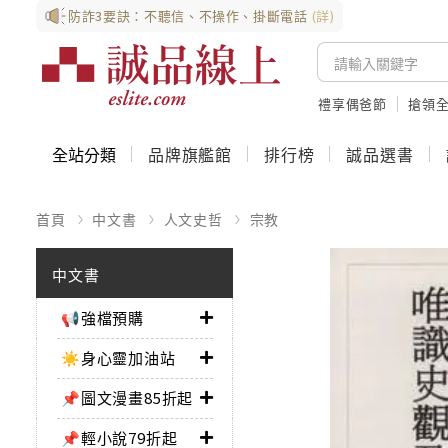
防詐3要訣：不聽信、不操作、掛斷電話
(詳)
禮享偶爸節
搶領全
全站分類
品牌旗艦館
排行榜
誠品選書
首頁
中文書
人文史哲
宗教
中文書
📢強檔預購
☀️身心靈加油站
📌圖文漫畫85折起
📌輕小說79折起