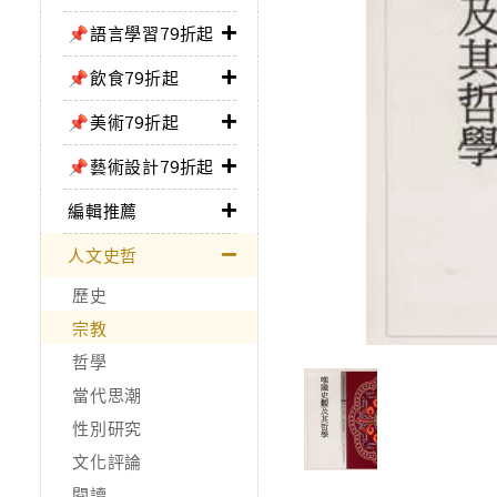
📌語言學習79折起
📌飲食79折起
📌美術79折起
📌藝術設計79折起
編輯推薦
人文史哲
歷史
宗教
哲學
當代思潮
性別研究
文化評論
閱讀