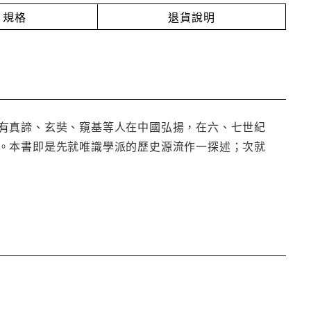
規格
退貨說明
有真諦、玄奘、窺基等人在中國弘揚，在六、七世紀
。本書即是先就唯識學派的歷史源流作一探述；次就