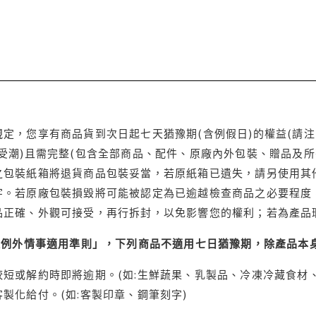
定，您享有商品貨到次日起七天猶豫期(含例假日)的權益(請
受潮)且需完整(包含全部商品、配件、原廠內外包裝、贈品及所
之包裝紙箱將退貨商品包裝妥當，若原紙箱已遺失，請另使用其
字。若原廠包裝損毀將可能被認定為已逾越檢查商品之必要程度，
品正確、外觀可接受，再行拆封，以免影響您的權利；若為產品
理例外情事適用準則」，下列商品不適用七日猶豫期，除產品本
短或解約時即將逾期。(如:生鮮蔬果、乳製品、冷凍冷藏食材、
製化給付。(如:客製印章、鋼筆刻字)