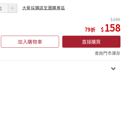
大量採購請至團購專區
200
158
79
加入購物車
直接購買
查詢門市庫存