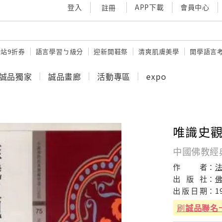
登入
APP下載
會員中心
註冊
站9折券
語言學習ㄅ級分
迎新開鞋祭
清爽肌膚美學
開學語言
誠品獨家
誠品畫廊
活動專區
expo
唯識史
中國佛教經
作
者：
出
版
社：
出
版
日
期：
1
刷
誠品聯名