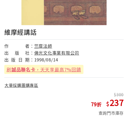
維摩經講話
作
者：
竺摩法師
出
版
社：
佛光文化事業有限公司
出
版
日
期：
1998/08/14
刷
誠品聯名卡
，天天享最高7%回饋
大量採購團購專區
300
237
79
查詢門市庫存