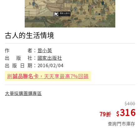
古人的生活情境
作
者：
曾小英
出
版
社：
國家出版社
出
版
日
期：
2016/02/04
刷
誠品聯名卡
，天天享最高7%回饋
大量採購團購專區
400
316
79
查詢門市庫存