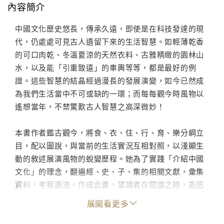
內容簡介
中國文化歷史悠長，傳承久遠，即使是在科技發達的現
代，仍處處可見古人遺留下來的生活智慧。如輕薄乾香
的可口肉乾、冬溫夏涼的天然衣料、古雅精緻的園林山
水，以及能「引重致遠」的車輿等等，都是最好的例
證。這些智慧的結晶經過漫長的發展演變，如今已然成
為我們生活當中不可或缺的一環；而每每觀今時風物以
遙想當年，不禁驚歎古人智慧之高深微妙！
本書作者鑑古觀今，將食、衣、住、行、育、樂分綱立
目，配以圖說，與當前的生活實況互相對照，以淺顯生
動的敘述展演風物的蛻變歷程。她為了實踐「介紹中國
文化」的理念，翻遍經、史、子、集的相關文獻，彙集
資料，考察源流，作成此書，望讀者在閱讀之時，能迅
速地進入古人的生活情境，體會那源遠流長的文化底
展開看更多
蘊。