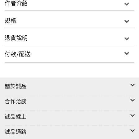
作者介紹
本書對其南北曲之運用有細密之觀察分析。
規格
丙編為明雜劇北曲聯套之彙整分析，北曲聯套在元代有
較為規則的聯套方式。本書以《全明雜劇》為觀察，歸
退貨說明
納北曲在各宮調的聯套情形，見其與元代之不同，如南
北合腔、合套，尤其般涉調的獨立組套，都是元雜劇所
付款/配送
無。重視聲情與劇情的關係，是本書頗為著力的研究觀
點。
關於誠品
合作洽談
誠品線上
誠品通路