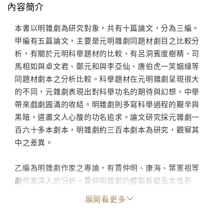
內容簡介
本書以明雜劇為研究對象，共有十篇論文，分為三編。
甲編有五篇論文，主要是元明雜劇同題材劇目之比較分
析，有關於元明科舉題材的比較、有呂洞賓度樹精、司
馬相如與卓文君、鄭元和與李亞仙、唐伯虎一笑姻緣等
同題材劇本之分析比較。科舉題材在元明雜劇呈現很大
的不同，元雜劇表現出對科舉功名的期待與幻想，中舉
帶來戲劇圓滿的收結。明雜劇則多寫科舉過程的艱辛與
黑暗，道盡文人心酸的功名追求。論文研究採元雜劇一
百六十多本劇本，明雜劇約三百本劇本為研究，觀察其
中之差異。
乙編為明雜劇作家之專論，有賈仲明、康海、葉憲祖等
劇作家深入的分析。賈仲明雜劇的體製新變及女性形
象，為其特殊處。康海之研究主要從《對山文集》著
展開看更多
手，認識其人格特色，可與其散曲、雜劇相呼應，對康
海有較為深入之探論。葉憲祖劇作豐富，南北曲兼善，