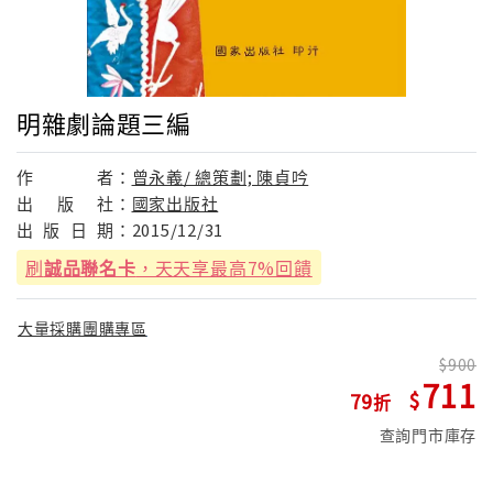
明雜劇論題三編
作
者：
曾永義/ 總策劃; 陳貞吟
出
版
社：
國家出版社
出
版
日
期：
2015/12/31
刷
誠品聯名卡
，天天享最高7%回饋
大量採購團購專區
900
711
79
查詢門市庫存