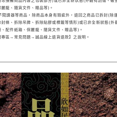
等接觸商品內容之包裝部分)或已非全新狀態(外觀有刮傷、破
保麗龍、隨貨文件、贈品等)。
電子閱讀器等商品，除商品本身有瑕疵外，退回之商品已拆封(除
封條、拆除吊牌、拆除貼膠或標籤等情形)或已非全新狀態(外
袋、配件紙箱、保麗龍、隨貨文件、贈品等)。
服專區→常見問題→誠品線上退貨退款】之說明。