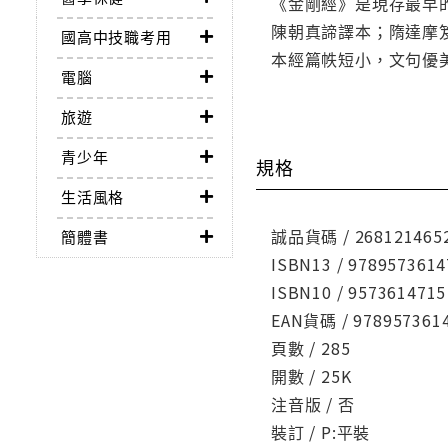
《金剛經》是現存最早
陳朝真諦譯本；隋達摩
國高中技職考用
本經篇帙短小，文句優
電腦
旅遊
青少年
規格
生活風格
誠品貨碼 / 268121465
簡體書
ISBN13 / 9789573614
ISBN10 / 9573614715
EAN貨碼 / 978957361
頁數 / 285
開數 / 25K
注音版 / 否
裝訂 / P:平裝