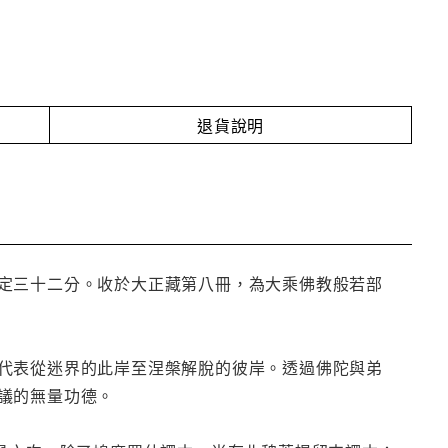
退貨說明
定三十二分。收於大正藏第八冊，為大乘佛教般若部
代表從迷界的此岸至涅槃解脫的彼岸。透過佛陀與弟
議的無量功德。