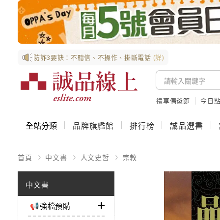
防詐3要訣：不聽信、不操作、掛斷電話
(詳)
禮享偶爸節
今日
全站分類
品牌旗艦館
排行榜
誠品選書
首頁
中文書
人文史哲
宗教
中文書
📢強檔預購