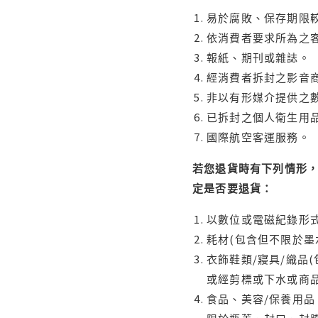
易於腐敗、保存期限較
依消費者要求所為之客
報紙、期刊或雜誌。
經消費者拆封之影音
非以有形媒介提供之數
已拆封之個人衛生用品
國際航空客運服務。
若您退貨時有下列情形，
定是否要退貨：
以數位或電磁紀錄形式
耗材(包含但不限於墨
衣飾鞋類/寢具/織品
或經剪標或下水或商
食品、美容/保養用