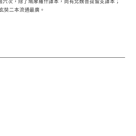
譯過六次，除了鳩摩羅什譯本，尚有北魏菩提留支譯本；
玄奘二本流通最廣。