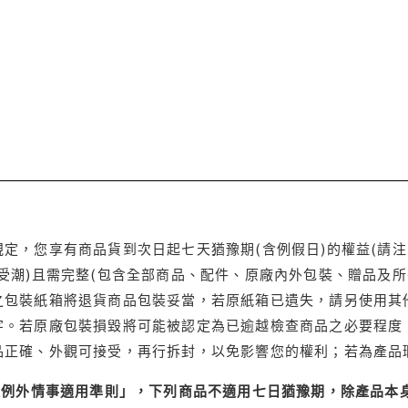
定，您享有商品貨到次日起七天猶豫期(含例假日)的權益(請
受潮)且需完整(包含全部商品、配件、原廠內外包裝、贈品及所
之包裝紙箱將退貨商品包裝妥當，若原紙箱已遺失，請另使用其
字。若原廠包裝損毀將可能被認定為已逾越檢查商品之必要程度，
品正確、外觀可接受，再行拆封，以免影響您的權利；若為產品
理例外情事適用準則」，下列商品不適用七日猶豫期，除產品本