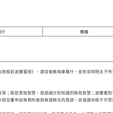
簡介
規格
金剛般若波羅蜜經》，譯自後秦鳩摩羅什，並依梁昭明太子所
性質；般若意指智慧，是超越分別知識的無為智慧；波羅蜜則
本經反覆申說無相布施與無我無住的真諦，並強調本經不可思