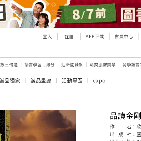
登入
APP下載
會員中心
註冊
點數三倍送
語言學習ㄅ級分
迎新開鞋祭
清爽肌膚美學
開學語言
誠品獨家
誠品畫廊
活動專區
expo
品讀金
作
者：
出
版
社：