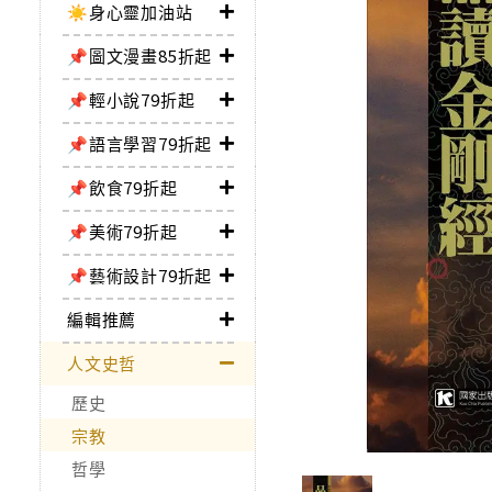
☀️身心靈加油站
📌圖文漫畫85折起
📌輕小說79折起
📌語言學習79折起
📌飲食79折起
📌美術79折起
📌藝術設計79折起
編輯推薦
人文史哲
歷史
宗教
哲學