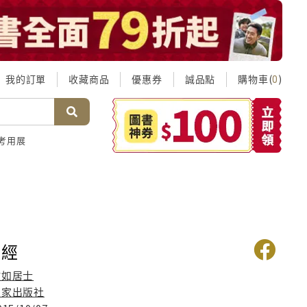
我的訂單
收藏商品
優惠券
誠品點
購物車(
)
0
考用展
剛經
欣如居士
國家出版社