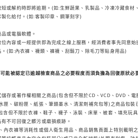
短或解約時即將逾期。(如:生鮮蔬果、乳製品、冷凍冷藏食材、
製化給付。(如:客製印章、鋼筆刻字)
商品或電腦軟體。
位內容或一經提供即為完成之線上服務，經消費者事先同意始提
。(如:內衣褲、襪類、褲襪、刮鬍刀、除毛刀等貼身用品)
可能被認定已逾越檢查商品之必要程度而須負擔為回復原狀必要
儲存或著作權相關之商品(包含但不限於CD、VCD、DVD、電
水匣、碳粉匣、紙張、筆類墨水、清潔劑補充包等)之商品包裝已
(包含但不限於衣褲、鞋子、襪子、泳裝、床單、被套、填充玩具
品有不可回復之髒污或磨損痕跡。
品、內衣褲等消耗性或個人衛生用品、商品銷售頁面上特別載明之