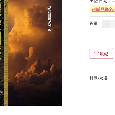
出
版
日
期：
2
刷
誠品聯名
數量
收藏
付款/配送