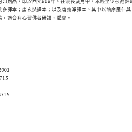
的印刷品，印於西元868年。在漫長歲月中，本經至少被翻
笈多譯本；唐玄奘譯本；以及唐義淨譯本。其中以鳩摩羅什與
美，適合有心習佛者研讀、體會。
2001
715
4715