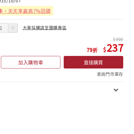
015/10/07
卡
，天天享最高7%回饋
大量採購請至團購專區
300
237
79
加入購物車
直接購買
查詢門市庫存