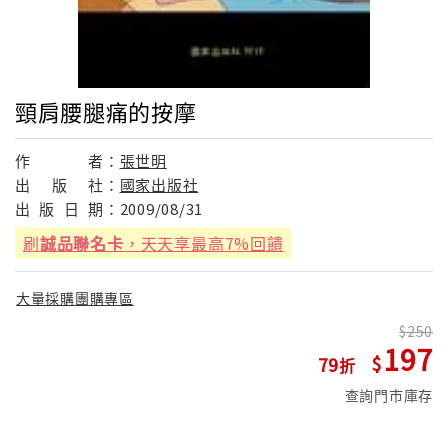
頸肩腰腿痛的按摩
作
者：
張世明
出
版
社：
國家出版社
出
版
日
期：
2009/08/31
刷
誠品聯名卡
，天天享最高7%回饋
大量採購團購專區
250
197
79
查詢門市庫存