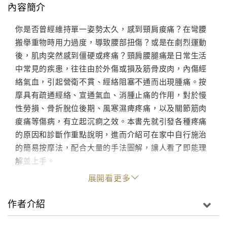
內容簡介
你是否曾經維持單一姿勢太久，感到頸肩痠痛？在彎腰
搬舉重物時用力過度，導致腰部扭傷？或是在劇烈運動
後，肌肉突然感到僵硬或疼痛？頸肩腰腿痛是日常生活
中常見的疾患，往往由於外傷或損及筋骨皮肉，內傷經
絡氣血，引起營衛不貫、經絡阻塞不通而出現腫痛。按
摩具有疏通經絡、宣通氣血、消腫止痛的作用，對於慢
性勞損、骨折脫位後期、風寒濕痺疼痛，以及關節筋肉
痠痛等傷病，有立起沉痾之效。本書先就引發各種疼痛
的原因和診斷作重點說明，進而介紹可在家中自行施治
的簡易按摩法，配合大量的手法圖解，讓人看了即能理
解並上手。
展開看更多
作者介紹