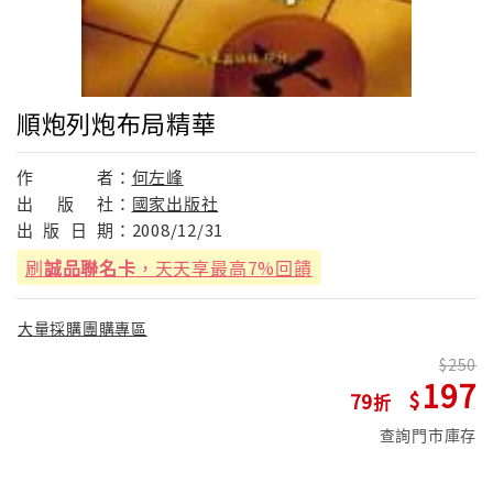
順炮列炮布局精華
作
者：
何左峰
出
版
社：
國家出版社
出
版
日
期：
2008/12/31
刷
誠品聯名卡
，天天享最高7%回饋
大量採購團購專區
250
197
79
查詢門市庫存