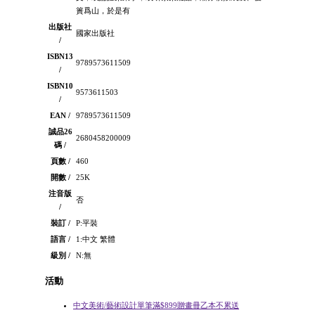
簣爲山，於是有
出版社
國家出版社
/
ISBN13
9789573611509
/
ISBN10
9573611503
/
EAN /
9789573611509
誠品26
2680458200009
碼 /
頁數 /
460
開數 /
25K
注音版
否
/
裝訂 /
P:平裝
語言 /
1:中文 繁體
級別 /
N:無
活動
中文美術/藝術設計單筆滿$899贈畫冊乙本不累送