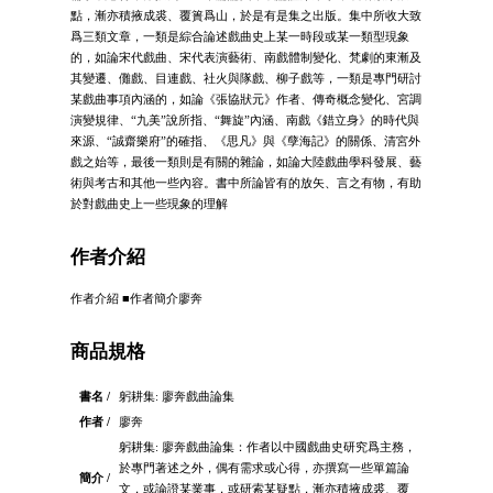
點，漸亦積掖成裘、覆簣爲山，於是有是集之出版。集中所收大致
爲三類文章，一類是綜合論述戲曲史上某一時段或某一類型現象
的，如論宋代戲曲、宋代表演藝術、南戲體制變化、梵劇的東漸及
其變遷、儺戲、目連戲、社火與隊戲、柳子戲等，一類是專門研討
某戲曲事項內涵的，如論《張協狀元》作者、傳奇概念變化、宮調
演變規律、“九美”說所指、“舞旋”內涵、南戲《錯立身》的時代與
來源、“誠齋樂府”的確指、《思凡》與《孽海記》的關係、清宮外
戲之始等，最後一類則是有關的雜論，如論大陸戲曲學科發展、藝
術與考古和其他一些內容。書中所論皆有的放矢、言之有物，有助
於對戲曲史上一些現象的理解
作者介紹
作者介紹 ■作者簡介廖奔
商品規格
書名 /
躬耕集: 廖奔戲曲論集
作者 /
廖奔
躬耕集: 廖奔戲曲論集：作者以中國戲曲史研究爲主務，
於專門著述之外，偶有需求或心得，亦撰寫一些單篇論
簡介 /
文，或論證某業事，或研索某疑點，漸亦積掖成裘、覆