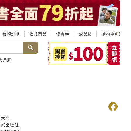
我的訂單
收藏商品
優惠券
誠品點
購物車(
)
0
考用展
事
陸天羽
國家出版社