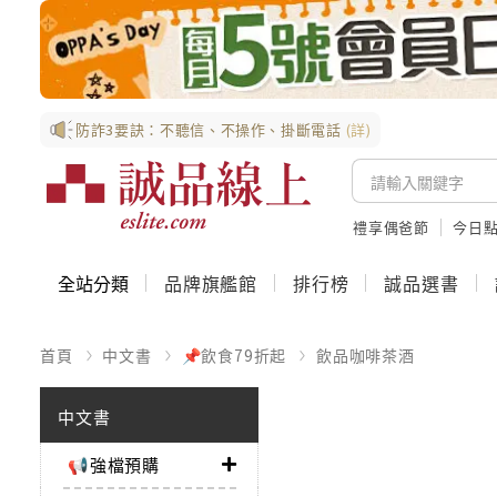
防詐3要訣：不聽信、不操作、掛斷電話
(詳)
禮享偶爸節
今日
全站分類
品牌旗艦館
排行榜
誠品選書
首頁
中文書
📌飲食79折起
飲品咖啡茶酒
中文書
📢強檔預購