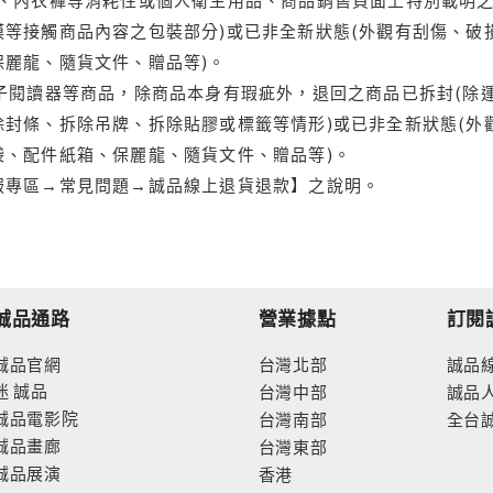
等接觸商品內容之包裝部分)或已非全新狀態(外觀有刮傷、破
保麗龍、隨貨文件、贈品等)。
電子閱讀器等商品，除商品本身有瑕疵外，退回之商品已拆封(除
封條、拆除吊牌、拆除貼膠或標籤等情形)或已非全新狀態(外
袋、配件紙箱、保麗龍、隨貨文件、贈品等)。
服專區→常見問題→誠品線上退貨退款】之說明。
誠品通路
營業據點
訂閱
誠品官網
台灣北部
誠品
迷
誠品
台灣中部
誠品
誠品電影院
台灣南部
全台
誠品畫廊
台灣東部
誠品展演
香港