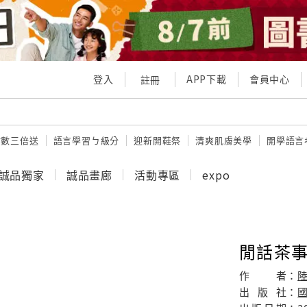
登入
APP下載
會員中心
註冊
點數三倍送
語言學習ㄅ級分
迎新開鞋祭
清爽肌膚美學
開學語言
誠品獨家
誠品畫廊
活動專區
expo
閒話茶
作
者：
出
版
社：