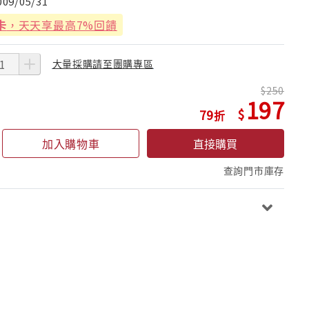
009/05/31
卡
，天天享最高7%回饋
大量採購請至團購專區
250
197
79
加入購物車
直接購買
查詢門市庫存