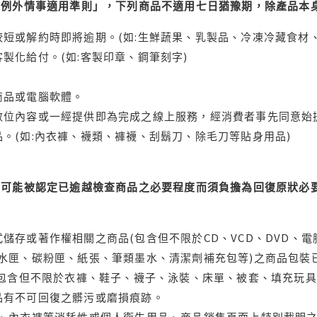
理例外情事適用準則」，下列商品不適用七日猶豫期，除產品本
短或解約時即將逾期。(如:生鮮蔬果、乳製品、冷凍冷藏食材、
製化給付。(如:客製印章、鋼筆刻字)
商品或電腦軟體。
位內容或一經提供即為完成之線上服務，經消費者事先同意始提
。(如:內衣褲、襪類、褲襪、刮鬍刀、除毛刀等貼身用品)
可能被認定已逾越檢查商品之必要程度而須負擔為回復原狀必要
儲存或著作權相關之商品(包含但不限於CD、VCD、DVD、電
水匣、碳粉匣、紙張、筆類墨水、清潔劑補充包等)之商品包裝已
(包含但不限於衣褲、鞋子、襪子、泳裝、床單、被套、填充玩具
品有不可回復之髒污或磨損痕跡。
品、內衣褲等消耗性或個人衛生用品、商品銷售頁面上特別載明之