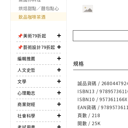
烘焙甜點／麵包點心
飲品咖啡茶酒
📌美術79折起
📌藝術設計79折起
編輯推薦
規格
人文史哲
文學
誠品貨碼 / 268044792
ISBN13 / 9789573611
心理勵志
ISBN10 / 957361166X
商業財經
EAN貨碼 / 978957361
頁數 / 218
社會科學
開數 / 25K
考試用書