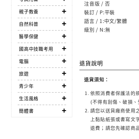
注音版 / 否
親子教養
裝訂 / P:平裝
語言 / 1:中文/繁體
自然科普
級別 / N:無
醫學保健
國高中技職考用
電腦
退貨說明
旅遊
退貨須知：
青少年
依照消費者保護法的規
生活風格
(不得有刮傷、破損、
請您以送貨廠商使用
簡體書
上黏貼紙張或書寫文
退費；請您先確認商