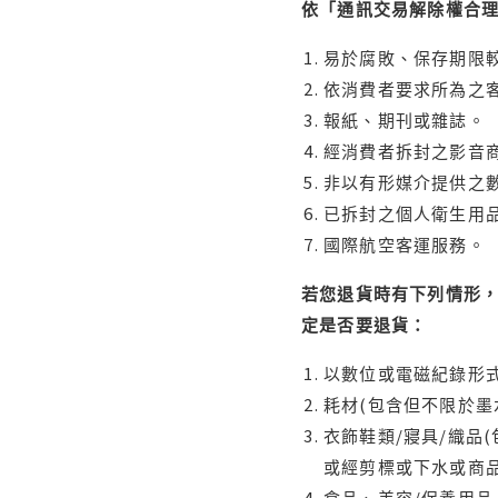
依「通訊交易解除權合
易於腐敗、保存期限較
依消費者要求所為之客
報紙、期刊或雜誌。
經消費者拆封之影音
非以有形媒介提供之數
已拆封之個人衛生用品
國際航空客運服務。
若您退貨時有下列情形，
定是否要退貨：
以數位或電磁紀錄形式
耗材(包含但不限於墨
衣飾鞋類/寢具/織品
或經剪標或下水或商
食品、美容/保養用